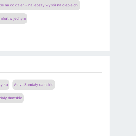
ie na co dzień – najlepszy wybór na ciepłe dni
omfort w jednym
tylko
Aclys Sandały damskie
dały damskie