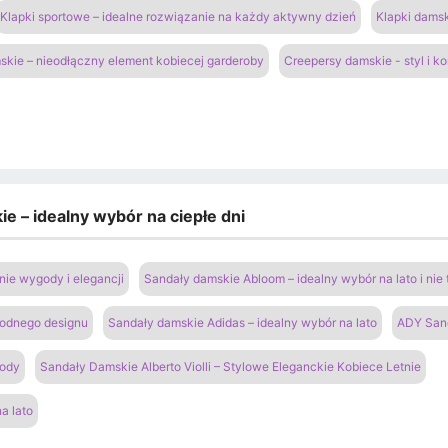
Klapki sportowe – idealne rozwiązanie na każdy aktywny dzień
Klapki damsk
kie – nieodłączny element kobiecej garderoby
Creepersy damskie - styl i k
e – idealny wybór na ciepłe dni
ie wygody i elegancji
Sandały damskie Abloom – idealny wybór na lato i nie 
modnego designu
Sandały damskie Adidas – idealny wybór na lato
ADY San
gody
Sandały Damskie Alberto Violli – Stylowe Eleganckie Kobiece Letnie
a lato