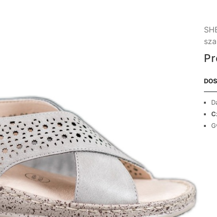
SH
sza
Pr
DOS
D
C
G