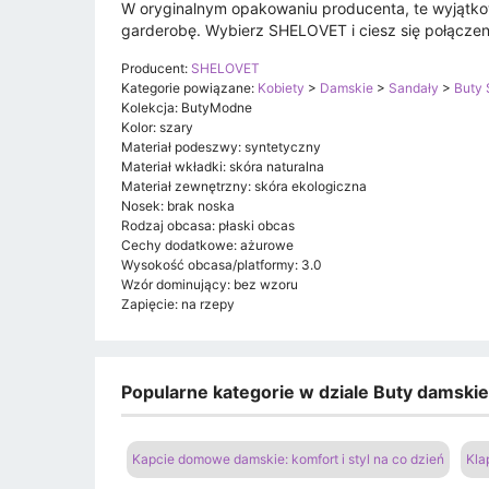
W oryginalnym opakowaniu producenta, te wyjątkow
garderobę. Wybierz SHELOVET i ciesz się połącze
Producent:
SHELOVET
Kategorie powiązane:
Kobiety
>
Damskie
>
Sandały
>
Buty
Kolekcja: ButyModne
Kolor: szary
Materiał podeszwy: syntetyczny
Materiał wkładki: skóra naturalna
Materiał zewnętrzny: skóra ekologiczna
Nosek: brak noska
Rodzaj obcasa: płaski obcas
Cechy dodatkowe: ażurowe
Wysokość obcasa/platformy: 3.0
Wzór dominujący: bez wzoru
Zapięcie: na rzepy
Popularne kategorie w dziale Buty damski
Kapcie domowe damskie: komfort i styl na co dzień
Kla