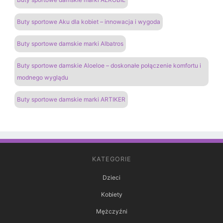
Buty sportowe Aku dla kobiet – innowacja i wygoda
Buty sportowe damskie marki Albatros
Buty sportowe damskie Aloeloe – doskonałe połączenie komfortu i
modnego wyglądu
Buty sportowe damskie marki ARTIKER
KATEGORIE
Dzieci
Kobiety
Mężczyźni