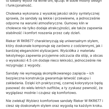
to idealny wybór na letnie dni, łącząc w sobie modny design
i funkcjonalność.
Cholewka wykonana z wysokiej jakości skóry syntetycznej
sprawia, że sandały są lekkie i przewiewne, a jednocześnie
odporne na warunki atmosferyczne. Gumowy klin w
cholewce nie tylko dodaje atrakcyjności, ale także zapewnia
stabilność i komfort noszenia przez cały dzień.
Rieker W RKR677 charakteryzują się uniwersalnym stylem,
który doskonale komponuje się zarówno z codziennymi, jak i
bardziej eleganckimi stylizacjami. Wyściółka z materiału
tekstylnego zapewnia przyjemne odczucia dla stóp, a obcas
o wysokości 4.5 cm dodaje nieco lekkości, jednocześnie nie
rezygnując z wygody.
Sandały nie wymagają skomplikowanego zapięcia – ich
bezpieczna konstrukcja gwarantuje łatwość zakupu i
zakładania. Dzięki ich praktycznej, czarnej kolorystyce będą
pasować do wielu letnich outfitów, a ty zyskasz pewność, że
wyglądasz modnie i czujesz się komfortowo.
Nie zwlekaj! Wybierz komfortowe sandały Rieker W RKR677 i
ciesz się doskonałym stylem oraz wygodą na każdym kroku.