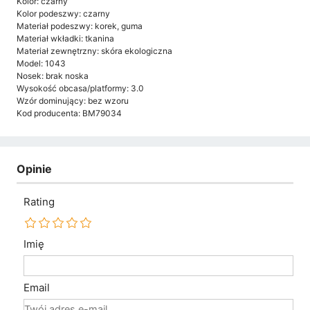
Kolor: czarny
Kolor podeszwy: czarny
Materiał podeszwy: korek, guma
Materiał wkładki: tkanina
Materiał zewnętrzny: skóra ekologiczna
Model: 1043
Nosek: brak noska
Wysokość obcasa/platformy: 3.0
Wzór dominujący: bez wzoru
Kod producenta: BM79034
Opinie
Rating
Imię
Email