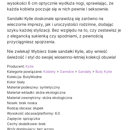
wysokości 6 cm optycznie wydłuża nogi, sprawiając, że
każda kobieta poczuje się w nich pewnie i seksownie.
Sandałki Kylie doskonale sprawdzą się zarówno na
wieczorne imprezy, jak i uroczystości rodzinne, dodając
szyku każdej stylizacji. Bez względu na to, czy zestawisz je
z elegancką sukienką czy spodniami, z pewnością
przyciągniesz spojrzenia.
Nie zwlekaj! Wybierz białe sandałki Kylie, aby wnieść
świeżość i styl do swojej wiosenno-letniej kolekcji obuwia!
Producent:
Kylie
Kategorie powiązane:
Kobiety
>
Damskie
>
Sandały
>
Buty Kylie
Kolekcja: ButyModne
Kolor: biały
Materiał podeszwy: syntetyczny
Materiał wkładki: skóra ekologiczna
Materiał zewnętrzny: skóra ekologiczna
Nosek: brak noska
Rodzaj obcasa: słupek
Wysokość obcasa/platformy: 6.0
Zapięcie: sprzączka
Cechy dodatkowe: brak
Wzór dominujący: bez wzoru