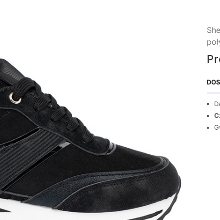
She
poł
Pr
DOS
D
C
G