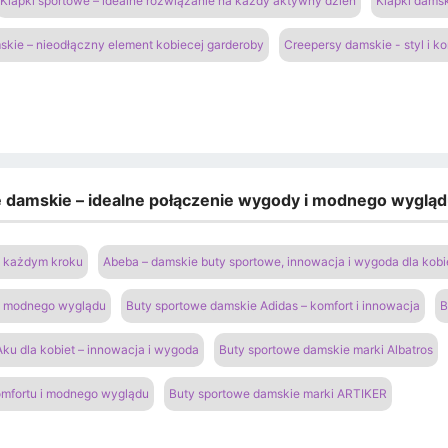
Klapki sportowe – idealne rozwiązanie na każdy aktywny dzień
Klapki damsk
kie – nieodłączny element kobiecej garderoby
Creepersy damskie - styl i k
e damskie – idealne połączenie wygody i modnego wyglą
na każdym kroku
Abeba – damskie buty sportowe, innowacja i wygoda dla kobi
 i modnego wyglądu
Buty sportowe damskie Adidas – komfort i innowacja
B
ku dla kobiet – innowacja i wygoda
Buty sportowe damskie marki Albatros
omfortu i modnego wyglądu
Buty sportowe damskie marki ARTIKER