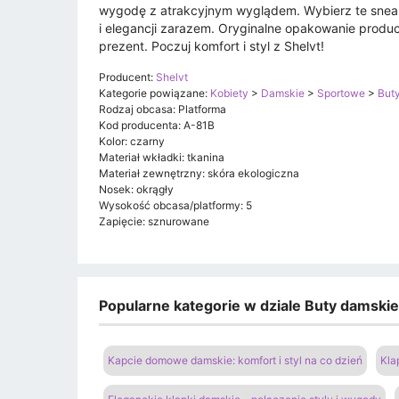
wygodę z atrakcyjnym wyglądem. Wybierz te sneake
i elegancji zarazem. Oryginalne opakowanie produ
prezent. Poczuj komfort i styl z Shelvt!
Producent:
Shelvt
Kategorie powiązane:
Kobiety
>
Damskie
>
Sportowe
>
Buty
Rodzaj obcasa: Platforma
Kod producenta: A-81B
Kolor: czarny
Materiał wkładki: tkanina
Materiał zewnętrzny: skóra ekologiczna
Nosek: okrągły
Wysokość obcasa/platformy: 5
Zapięcie: sznurowane
Popularne kategorie w dziale Buty damski
Kapcie domowe damskie: komfort i styl na co dzień
Kla