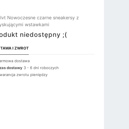
lvt Nowoczesne czarne sneakersy z
yskującymi wstawkami
odukt niedostępny ;(
TAWA I ZWROT
armowa dostawa
zas dostawy
3 - 6 dni roboczych
warancja zwrotu pieniędzy