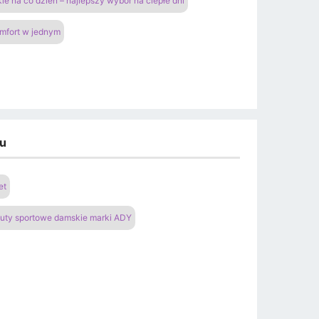
ie na co dzień – najlepszy wybór na ciepłe dni
omfort w jednym
du
et
uty sportowe damskie marki ADY