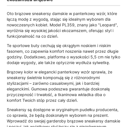
Oto brązowe sneakersy damskie w panterkowy wzór, które
łączą modę z wygodą, stając się idealnym wyborem dla
nowoczesnych kobiet. Model PL359, znany jako "Leopard",
wyróżnia się wysokiej jakości ekozamszem, oferując styl i
funkcjonalność na co dzień.
Te sportowe buty cechują się okrągłym noskiem i niskim
fasonem, co zapewnia komfort noszenia nawet przez długie
godziny. Dodatkowo, platforma o wysokości 5,5 cm nie tylko
dodaje wygody, ale także optycznie wydłuża sylwetkę.
Brązowy kolor w elegancki panterkowy wzór sprawia, że
sneakersy świetnie komponują się z różnorodnymi
stylizacjami – zarówno casualowymi, jak i bardziej
eleganckimi. Gumowa podeszwa gwarantuje doskonałą
przyczepność i trwałość, a tkaninowa wkładka dba o
komfort Twoich stóp przez cały dzień.
Sneakersy są dostępne w oryginalnym pudełku producenta,
co sprawia, że będą doskonałym wyborem na prezent.
Wprowadź do swojej garderoby brązowe sneakersy damskie
i poczuj, jak wyjątkowy styl łączy się z niezrównanym