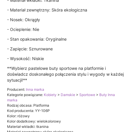
- Materiał wkładki: Tkanina
- Materiał zewnętrzny: Skóra ekologiczna
- Nosek: Okrągły
- Ocieplenie: Nie
- Stan opakowania: Oryginalne
- Zapięcie: Sznurowane
- Wysokość: Niskie
**Wybierz pastelowe buty sportowe na platformie i
doświadcz doskonałego połączenia stylu i wygody w każdej
sytuacji!**
Producent:
Inna marka
Kategorie powiązane:
Kobiety
>
Damskie
>
Sportowe
>
Buty Inna
marka
Rodzaj obcasa: Platforma
Kod producenta: YY-106P
Kolor: różowy
Kolor dodatkowy: wielokolorowy
Materiał wkładki: tkanina
Materiał zewnętrzny: skóra ekologiczna