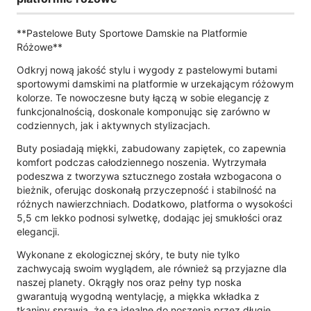
**Pastelowe Buty Sportowe Damskie na Platformie
Różowe**
Odkryj nową jakość stylu i wygody z pastelowymi butami
sportowymi damskimi na platformie w urzekającym różowym
kolorze. Te nowoczesne buty łączą w sobie elegancję z
funkcjonalnością, doskonale komponując się zarówno w
codziennych, jak i aktywnych stylizacjach.
Buty posiadają miękki, zabudowany zapiętek, co zapewnia
komfort podczas całodziennego noszenia. Wytrzymała
podeszwa z tworzywa sztucznego została wzbogacona o
bieżnik, oferując doskonałą przyczepność i stabilność na
różnych nawierzchniach. Dodatkowo, platforma o wysokości
5,5 cm lekko podnosi sylwetkę, dodając jej smukłości oraz
elegancji.
Wykonane z ekologicznej skóry, te buty nie tylko
zachwycają swoim wyglądem, ale również są przyjazne dla
naszej planety. Okrągły nos oraz pełny typ noska
gwarantują wygodną wentylację, a miękka wkładka z
tkaniny sprawia, że ​​są idealne do noszenia przez długie