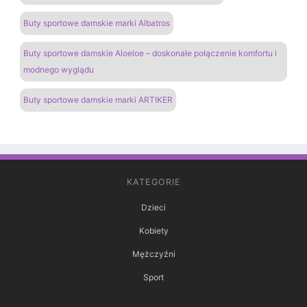
Buty sportowe damskie marki Albatros
Buty sportowe damskie Aloeloe – doskonałe połączenie komfortu i
modnego wyglądu
Buty sportowe damskie marki ARTIKER
KATEGORIE
Dzieci
Kobiety
Mężczyźni
Sport