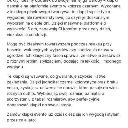
Odkryj idealny dodatek do swojej letniej garderoby – klapki
damskie na platformie eVento w kolorze czarnym. Wykonane
z lekkiego piankowego tworzywa, te klapki są nie tylko
wygodne, ale również stylowe, co czyni je doskonałym
wyborem na ciepłe dni. Dzięki masywnej platformie o
wysokości 5 cm, zapewnią Ci komfort przez cały dzień,
niezależnie od okazji.
Mogą być idealnym towarzyszem podczas relaksu przy
basenie, wakacyjnych wyjazdów czy spędzania czasu w
ogrodzie. Ich klasyczny fason sprawia, że łatwo je zestawisz
z różnymi letnimi stylizacjami, dodając im lekkości i modnego
wyglądu.
Te klapki są wsuwane, co gwarantuje szybkie i łatwe
zakładanie. Dzięki jednolitej czarnej kolorystyce oraz braku
noska, zyskujesz uniwersalne obuwie, które pasuje do wielu
różnych outfits. Wybierając swój rozmiar, pamiętaj o
skorzystaniu z tabeli rozmiarów, aby perfekcyjnie
dopasować klapki do swojej stopy.
Zamów klapki eVento już dziś i ciesz się ich wygodą i stylem
przez całe lato!