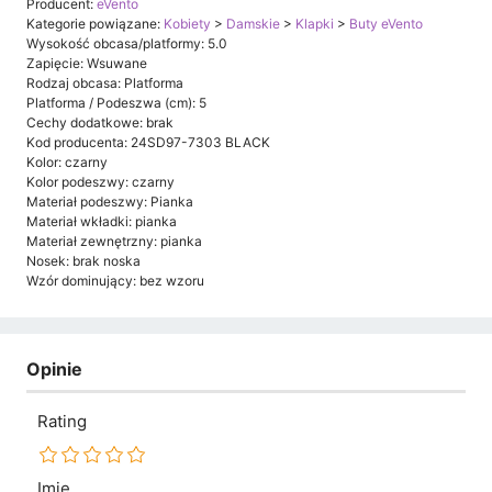
Producent:
eVento
Kategorie powiązane:
Kobiety
>
Damskie
>
Klapki
>
Buty eVento
Wysokość obcasa/platformy: 5.0
Zapięcie: Wsuwane
Rodzaj obcasa: Platforma
Platforma / Podeszwa (cm): 5
Cechy dodatkowe: brak
Kod producenta: 24SD97-7303 BLACK
Kolor: czarny
Kolor podeszwy: czarny
Materiał podeszwy: Pianka
Materiał wkładki: pianka
Materiał zewnętrzny: pianka
Nosek: brak noska
Wzór dominujący: bez wzoru
Opinie
Rating
Imię