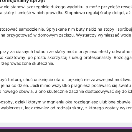
profesjonalny sprzęt
w nie stanowi szczególnie dużego wydatku, a może przynieść rewel
 skóry i umieść w nich prawidła. Stopniowo reguluj śruby dotąd, a
tosować samodzielnie. Spryskane nim buty nałóż na stopy i spró
 można przygotować w domowym zaciszu. Wystarczy wymieszać wodę i
!
e przy za ciasnych butach ze skóry może przynieść efekty odwrotne
ć kosztowny, po prostu skorzystaj z usług profesjonalisty. Rozcią
 przeprowadzone skutecznie.
ć torturą, choć uniknięcie otarć i pęknięć nie zawsze jest możliwe
 je na co dzień. Jeśli mimo wszystko pragniesz pochwalić się świat
o nowego obuwia, a ono skutecznie zacznie dostosowywać się do ich
osoby, dzięki którym w mgnieniu oka rozciągniesz ulubione obuwie 
ą wybierzesz, lecz również od rodzaju skóry, z którego zostały wyko