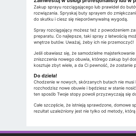
Zainwestuj w usługi profesjonalisty lub w 
Zakup sprayu rozciągającego lub prawideł do butó
rozwiązania. Spryskaj buty sprayem do zmiękczania
do skutku i ciesz się nieporównywalną wygodą.
Spray rozciągający możesz też z powodzeniem zas
preparatu. Co najlepsze, taki spray z łatwością
wnętrze butów. Uważaj, żeby ich nie przemoczyć
Jeśli obawiasz się, że samodzielne majsterkowani
zniszczenia nowego obuwia, którego zakup był doś
kosztuje zbyt wiele, a da Ci pewność, że zostanie
Do dzieła!
Chodzenie w nowych, skórzanych butach nie musi by
rozchodzisz nowe obuwie i będziesz w stanie nosić
ten sposób Twoje stopy powoli przyzwyczają się d
Całe szczęście, że istnieją sprawdzone, domowe sp
rezultat uzależniony jest nie tylko od metody, któr