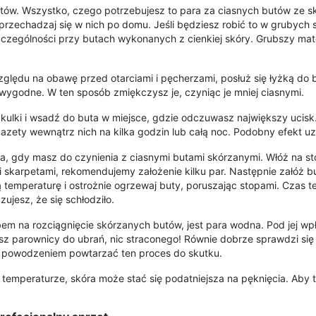
tów. Wszystko, czego potrzebujesz to para za ciasnych butów ze skór
przechadzaj się w nich po domu. Jeśli będziesz robić to w grubych 
czególności przy butach wykonanych z cienkiej skóry. Grubszy mate
 względu na obawę przed otarciami i pęcherzami, posłuż się łyżką do
 wygodne. W ten sposób zmiękczysz je, czyniąc je mniej ciasnymi.
ulki i wsadź do buta w miejsce, gdzie odczuwasz największy ucisk.
zety wewnątrz nich na kilka godzin lub całą noc. Podobny efekt uz
cuda, gdy masz do czynienia z ciasnymi butami skórzanymi. Włóż na 
i skarpetami, rekomendujemy założenie kilku par. Następnie załóż b
ią temperaturę i ostrożnie ogrzewaj buty, poruszając stopami. Czas 
ujesz, że się schłodziło.
m na rozciągnięcie skórzanych butów, jest para wodna. Pod jej wpł
asz parownicy do ubrań, nic straconego! Równie dobrze sprawdzi się 
z powodzeniem powtarzać ten proces do skutku.
j temperaturze, skóra może stać się podatniejsza na pęknięcia. Ab