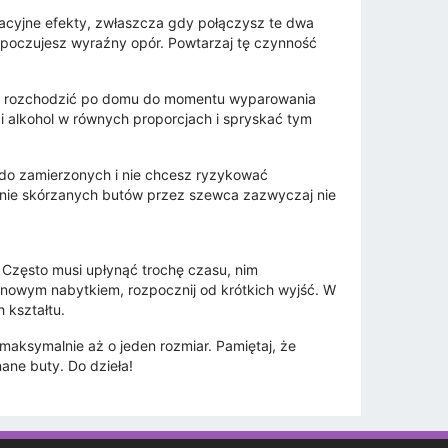
acyjne efekty, zwłaszcza gdy połączysz te dwa
ż poczujesz wyraźny opór. Powtarzaj tę czynność
buj rozchodzić po domu do momentu wyparowania
 alkohol w równych proporcjach i spryskać tym
 do zamierzonych i nie chcesz ryzykować
ganie skórzanych butów przez szewca zazwyczaj nie
. Często musi upłynąć trochę czasu, nim
u nowym nabytkiem, rozpocznij od krótkich wyjść. W
 kształtu.
maksymalnie aż o jeden rozmiar. Pamiętaj, że
nane buty. Do dzieła!