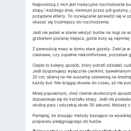
Najprostszą z nich jest tradycyjne rozchodzenie bu
stopy i każdego dnia, minimum przez pół godziny, 
pożądane efekty. To rozwiązanie sprawdzi się w sz
okazać się trudniejszy do rozchodzenia.
Jeśli nie jesteś w stanie włożyć butów na nogi ze
grzbietem pocieraj miejsca, gdzie buty są najmniej
Z pewnością masz w domu stare gazety. Zwiń je w k
ciasnawe, czy zupełnie niekomfortowe, pozostaw ga
Ciepło to kolejny sposób, który potrafi zdziałać 
Jeśli dysponujesz wyłącznie cienkimi, bawełnianym
20 cm, skieruj na nie suszarkę ustawioną na średn
każdy but. Nie ściągaj obuwia do czasu, aż nie pocz
Mniej popularnym, choć równie skutecznym sposobe
dopasowuje się do kształtu stopy. Jeśli nie posiad
okolicę pary i odczekaj około 30 sekund. Możesz 
Pamiętaj, że stosując metody bazujące na wysokie
preparatu pielęgnującego do butów.