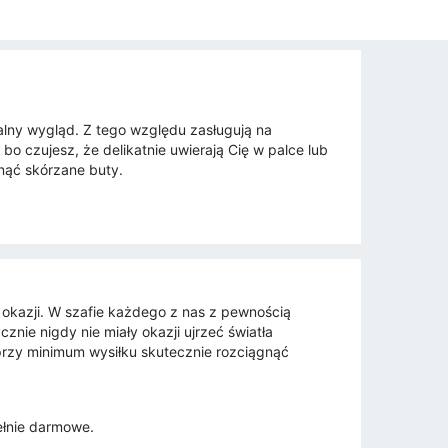
alny wygląd. Z tego względu zasługują na
bo czujesz, że delikatnie uwierają Cię w palce lub
nąć skórzane buty.
d okazji. W szafie każdego z nas z pewnością
znie nigdy nie miały okazji ujrzeć światła
i przy minimum wysiłku skutecznie rozciągnąć
pełnie darmowe.