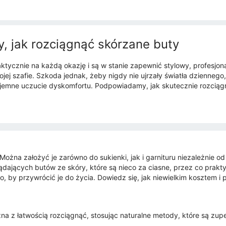
 jak rozciągnąć skórzane buty
ktycznie na każdą okazję i są w stanie zapewnić stylowy, profesjon
ej szafie. Szkoda jednak, żeby nigdy nie ujrzały światła dziennego, 
yjemne uczucie dyskomfortu. Podpowiadamy, jak skutecznie rozciąg
ożna założyć je zarówno do sukienki, jak i garnituru niezależnie o
ądających butów ze skóry, które są nieco za ciasne, przez co praktyc
o, by przywrócić je do życia. Dowiedz się, jak niewielkim kosztem 
żna z łatwością rozciągnąć, stosując naturalne metody, które są zu