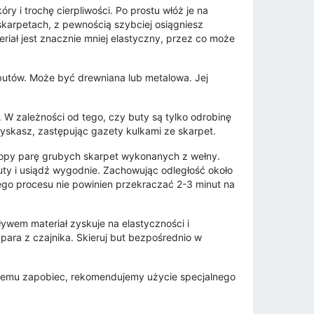
y i trochę cierpliwości. Po prostu włóż je na
skarpetach, z pewnością szybciej osiągniesz
riał jest znacznie mniej elastyczny, przez co może
 butów. Może być drewniana lub metalowa. Jej
 W zależności od tego, czy buty są tylko odrobinę
yskasz, zastępując gazety kulkami ze skarpet.
stopy parę grubych skarpet wykonanych z wełny.
uty i usiądź wygodnie. Zachowując odległość około
tego procesu nie powinien przekraczać 2-3 minut na
ywem materiał zyskuje na elastyczności i
para z czajnika. Skieruj but bezpośrednio w
y temu zapobiec, rekomendujemy użycie specjalnego