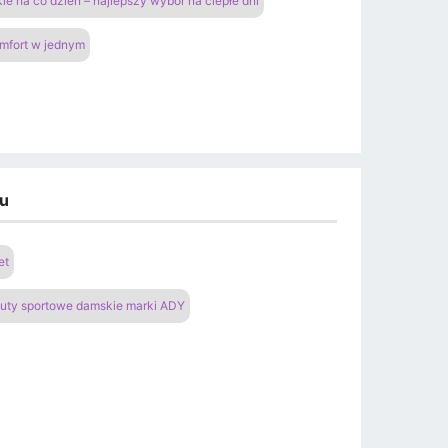
ie na co dzień – najlepszy wybór na ciepłe dni
omfort w jednym
du
et
uty sportowe damskie marki ADY