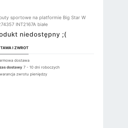
buty sportowe na platformie Big Star W
74357 INT2167A białe
odukt niedostępny ;(
TAWA I ZWROT
armowa dostawa
zas dostawy
7 - 10 dni roboczych
warancja zwrotu pieniędzy