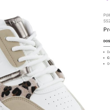
Pół
SS2
Pr
DOS
D
C
G