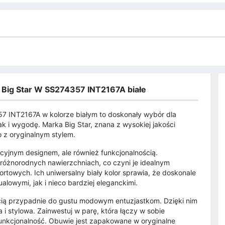
e Big Star W SS274357 INT2167A białe
57 INT2167A w kolorze białym to doskonały wybór dla
k i wygodę. Marka Big Star, znana z wysokiej jakości
o z oryginalnym stylem.
kcyjnym designem, ale również funkcjonalnością.
różnorodnych nawierzchniach, co czyni je idealnym
rtowych. Ich uniwersalny biały kolor sprawia, że doskonale
alowymi, jak i nieco bardziej eleganckimi.
cią przypadnie do gustu modowym entuzjastkom. Dzięki nim
 stylowa. Zainwestuj w parę, która łączy w sobie
funkcjonalność. Obuwie jest zapakowane w oryginalne