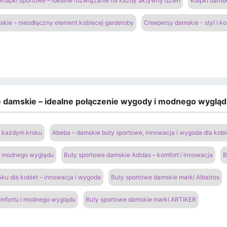
Klapki sportowe – idealne rozwiązanie na każdy aktywny dzień
Klapki damsk
kie – nieodłączny element kobiecej garderoby
Creepersy damskie - styl i k
e damskie – idealne połączenie wygody i modnego wyglą
na każdym kroku
Abeba – damskie buty sportowe, innowacja i wygoda dla kobi
 i modnego wyglądu
Buty sportowe damskie Adidas – komfort i innowacja
B
ku dla kobiet – innowacja i wygoda
Buty sportowe damskie marki Albatros
omfortu i modnego wyglądu
Buty sportowe damskie marki ARTIKER