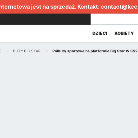
internetowa jest na sprzedaż. Kontakt:
contact@kee
DZIECI
KOBIETY
E
BUTY BIG STAR
Półbuty sportowe na platformie Big Star W SS