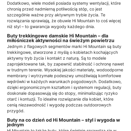
Dodatkowo, wiele modeli posiada systemy wentylacji, które
chronią przed nadmierną potliwością stóp, co jest
szczególnie ważne przy aktywnym trybie życia. Te
rozwiązania sprawiają, że obuwie Hi Mountain to coś więcej
niż styl – to gwarancja wygody każdego dnia.
Buty trekkingowe damskie Hi Mountain – dla
miłośniczek aktywności na świeżym powietrzu
Jednym z flagowych segmentów marki Hi Mountain są buty
trekkingowe, stworzone z myślą o kobietach kochających
aktywny tryb życia i kontakt z naturą. Są to modele
zaprojektowane tak, by zapewnić stabilność i ochronę nawet
w trudnym terenie. Wysokiej jakości materiały, wodoodporne
membrany i wytrzymałe podeszwy umożliwiają komfortowe
wędrówki w każdych warunkach pogodowych. Dodatkowo,
dzięki ergonomicznym kształtom i systemom regulacji, buty
doskonale dopasowują się do stopy, minimalizując ryzyko
otarć i kontuzji. To idealne rozwiązanie dla kobiet, które
cenią niezawodność i wygodę podczas outdoorowych
przygód.
Buty na co dzień od Hi Mountain – styl i wygoda w
jednym
Hi Mountain to także buty, które świetnie sprawdzą się w