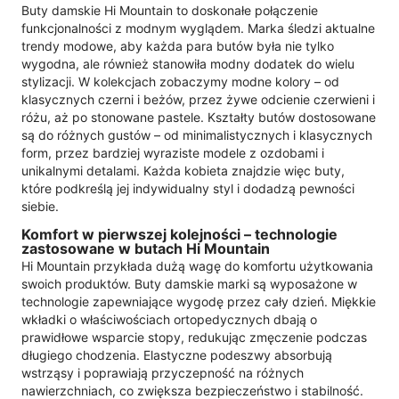
Buty damskie Hi Mountain to doskonałe połączenie
funkcjonalności z modnym wyglądem. Marka śledzi aktualne
trendy modowe, aby każda para butów była nie tylko
wygodna, ale również stanowiła modny dodatek do wielu
stylizacji. W kolekcjach zobaczymy modne kolory – od
klasycznych czerni i beżów, przez żywe odcienie czerwieni i
różu, aż po stonowane pastele. Kształty butów dostosowane
są do różnych gustów – od minimalistycznych i klasycznych
form, przez bardziej wyraziste modele z ozdobami i
unikalnymi detalami. Każda kobieta znajdzie więc buty,
które podkreślą jej indywidualny styl i dodadzą pewności
siebie.
Komfort w pierwszej kolejności – technologie
zastosowane w butach Hi Mountain
Hi Mountain przykłada dużą wagę do komfortu użytkowania
swoich produktów. Buty damskie marki są wyposażone w
technologie zapewniające wygodę przez cały dzień. Miękkie
wkładki o właściwościach ortopedycznych dbają o
prawidłowe wsparcie stopy, redukując zmęczenie podczas
długiego chodzenia. Elastyczne podeszwy absorbują
wstrząsy i poprawiają przyczepność na różnych
nawierzchniach, co zwiększa bezpieczeństwo i stabilność.