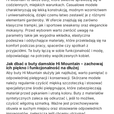
codziennych, miejskich warunkach. Casualowe modele
charakteryzują się lekką konstrukcją, modnym wzornictwem
i uniwersalnością, dzięki czemu łatwo zestawić je z różnymi
elementami garderoby. W ofercie znajdują się zarówno
klasyczne trampki, jak i sportowe sneakersy oraz eleganckie
mokasyny. Przed wyborem warto zwrócić uwagę na
parametry takie jak wygodna wkładka, elastyczna
podeszwa i oddychające materiały, które przekładają się na
komfort podczas pracy, spacerów czy spotkań z
przyjaciółmi. Te buty łączą w sobie funkcjonalność i modę,
odpowiadając na potrzeby współczesnych kobiet.
Jak dbać o buty damskie Hi Mountain – zachowaj
ich piękno i funkcjonalność na dłużej
Aby buty Hi Mountain służyły jak najdłużej, warto pamiętać o
odpowiedniej pielęgnacji i konserwacji. Skórzane modele
należy regularnie czyścić miękką szczoteczką i stosować
specjalistyczne środki pielęgnujące, które zabezpieczają
materiał przed pękaniem i utratą koloru. Buty z materiałów
syntetycznych zaleca się odkurzać i, jeśli to możliwe,
czyścić wilgotną szmatką. Ważne jest przechowywanie
obuwia w suchym miejscu oraz stosowanie odpowiednich
impregnatów, zwłaszcza jeśli chcemy utrzymać