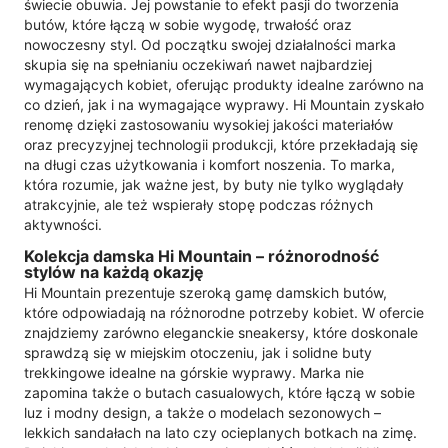
świecie obuwia. Jej powstanie to efekt pasji do tworzenia
butów, które łączą w sobie wygodę, trwałość oraz
nowoczesny styl. Od początku swojej działalności marka
skupia się na spełnianiu oczekiwań nawet najbardziej
wymagających kobiet, oferując produkty idealne zarówno na
co dzień, jak i na wymagające wyprawy. Hi Mountain zyskało
renomę dzięki zastosowaniu wysokiej jakości materiałów
oraz precyzyjnej technologii produkcji, które przekładają się
na długi czas użytkowania i komfort noszenia. To marka,
która rozumie, jak ważne jest, by buty nie tylko wyglądały
atrakcyjnie, ale też wspierały stopę podczas różnych
aktywności.
Kolekcja damska Hi Mountain – różnorodność
stylów na każdą okazję
Hi Mountain prezentuje szeroką gamę damskich butów,
które odpowiadają na różnorodne potrzeby kobiet. W ofercie
znajdziemy zarówno eleganckie sneakersy, które doskonale
sprawdzą się w miejskim otoczeniu, jak i solidne buty
trekkingowe idealne na górskie wyprawy. Marka nie
zapomina także o butach casualowych, które łączą w sobie
luz i modny design, a także o modelach sezonowych –
lekkich sandałach na lato czy ocieplanych botkach na zimę.