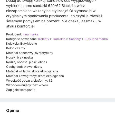
Dodaj do swojej kolekcji sandałów coś wyjątkowego -
wybierz czarne sandałki 620-62 Black i stwórz
niezapomniane wakacyjne stylizacje! Otrzymasz je w
oryginalnym opakowaniu producenta, co czyni je również
świetnym pomysłem na prezent. Nie czekaj, zasmakuj w
stylu i komforcie!
Producent:
Inna marka
Kategorie powiązane:
Kobiety
>
Damskie
>
Sandały
>
Buty Inna marka
Kolekcja: ButyModne
Kolor: czarny
Materiał podeszwy: syntetyczny
Nosek: brak noska
Rodzaj obcasa: płaski obcas
Cechy dodatkowe: dżety
Materiał wkładki: skóra ekologiczna
Materiał zewnętrzny: skóra ekologiczna
Wysokość obcasa/platformy: 1.5
Wzór dominujący: bez wzoru
Zapięcie: sprzączka
Opinie