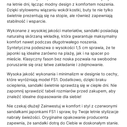
na letnie dni, łącząc modny design z komfortem noszenia.
Dzięki stylowemu wiązaniu wokół kostki, buty te nie tylko
świetnie prezentują się na stopie, ale również zapewniają
stabilność i wsparcie.
Wykonane z wysokiej jakości materiałów, sandałki posiadają
naturalną skórzaną wkładkę, która gwarantuje maksymalny
komfort nawet podczas długotrwałego noszenia.
Syntetyczna podeszwa o wysokości 1,5 cm sprawia, że te
japonki są idealne zarówno na plażę, jak i na spacer po
mieście. Klasyczny fason bez noska pozwala na swobodne
poruszanie się oraz łatwe zakładanie i zdejmowanie.
Wysoka jakość wykonania i minimalizm w designie to cechy,
które wyróżniają model FS1. Dodatkowo, dzięki braku
ocieplenia, sandałki świetnie sprawdzą się w ciepłe dni. Nie
zapomnij sprawdzić tabeli rozmiarów przed zakupem, aby
znaleźć idealne dopasowanie dla siebie!
Nie czekaj dłużej! Zainwestuj w komfort i styl z czerwonymi
sandałkami japonkami FS1 i spraw, by Twoje letnie stylizacje
nabrały świeżości. Oryginalne opakowanie producenta
zapewnia, że sandałki dotrą do Ciebie w doskonałym stanie.