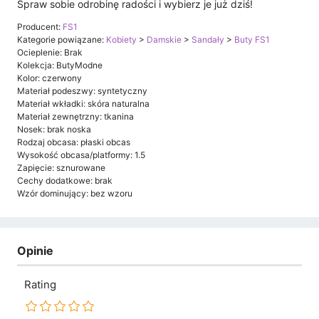
Spraw sobie odrobinę radości i wybierz je już dziś!
Producent:
FS1
Kategorie powiązane:
Kobiety
>
Damskie
>
Sandały
>
Buty FS1
Ocieplenie: Brak
Kolekcja: ButyModne
Kolor: czerwony
Materiał podeszwy: syntetyczny
Materiał wkładki: skóra naturalna
Materiał zewnętrzny: tkanina
Nosek: brak noska
Rodzaj obcasa: płaski obcas
Wysokość obcasa/platformy: 1.5
Zapięcie: sznurowane
Cechy dodatkowe: brak
Wzór dominujący: bez wzoru
Opinie
Rating