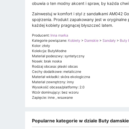
obuwia o ten modny akcent i spraw, by każda chwi
Zainwestuj w komfort i styl z sandałkami AM042 Go
spojrzenia. Produkt zapakowany jest w oryginalne
każdej kobiety pragnącej błyszczeć latem.
Producent:
Inna marka
Kategorie powiązane:
Kobiety
>
Damskie
>
Sandały
>
Buty 
Kolor: złoty
Kolekcja: ButyModne
Materiał podeszwy: syntetyczny
Nosek: brak noska
Rodzaj obcasa: płaski obcas
Cechy dodatkowe: metaliczne
Materiał wkładki: skóra ekologiczna
Materiał zewnętrzny: inny
Wysokość obcasa/platformy: 2.0
Wzór dominujący: bez wzoru
Zapięcie: inne , wsuwane
Popularne kategorie w dziale Buty damski