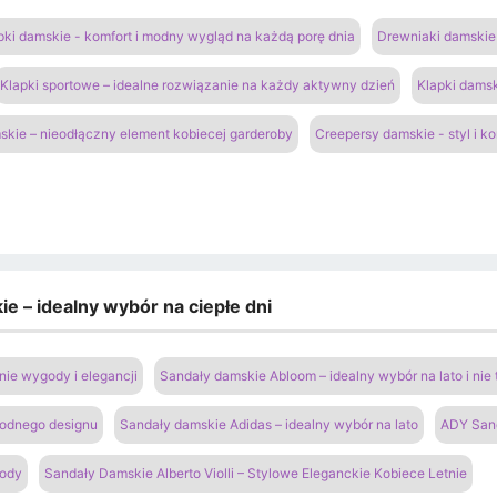
pki damskie - komfort i modny wygląd na każdą porę dnia
Drewniaki damskie 
Klapki sportowe – idealne rozwiązanie na każdy aktywny dzień
Klapki damsk
kie – nieodłączny element kobiecej garderoby
Creepersy damskie - styl i k
e – idealny wybór na ciepłe dni
ie wygody i elegancji
Sandały damskie Abloom – idealny wybór na lato i nie 
modnego designu
Sandały damskie Adidas – idealny wybór na lato
ADY San
gody
Sandały Damskie Alberto Violli – Stylowe Eleganckie Kobiece Letnie