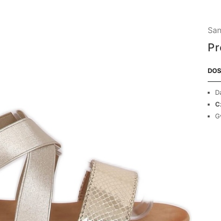
San
Pr
DOS
D
C
G