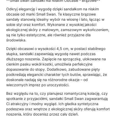
**Small Swan Sandałki Na Niskim Obcasie - Brązowe**
Odkryj elegancję i wygodę dzięki sandałkom na niskim
obcasie od marki Small Swan. Te klasyczne brązowe
sandały stanowią idealny wybór na wiosnę i lato, łącząc w
sobie styl oraz komfort. Wykonane z wysokiej jakości
ekologicznej skóry z matowym, zamszowym wykończeniem,
są nie tylko estetyczne, ale również przyjazne dla
środowiska.
Dzięki obcasowi o wysokości 4,5 cm, w postaci stabilnego
słupka, sandałki zapewniają wygodę nawet podczas
dłuższego noszenia. Zapięcie na sprzączkę, ulokowane na
cienkim pasku wokół kostki, umożliwia perfekcyjne
dopasowanie do stopy. Dodatkowo, zabudowane pięty
podkreślają elegancki charakter tych butów, sprawiając, że
doskonale nadają się na różnorodne okazje – od
wieczornych imprez po uroczystości.
Bez względu na to, czy planujesz romantyczną kolację, czy
spotkanie z przyjaciółmi, sandałki Small Swan zagwarantują
Ci atrakcyjny i modny wygląd. Ich gładka syntetyczna
podeszwa oraz wnętrze z ekologicznej skóry oferują komfort
noszenia, który docenisz przez cały dzień.