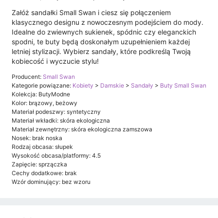
Załóż sandałki Small Swan i ciesz się połączeniem
klasycznego designu z nowoczesnym podejściem do mody.
Idealne do zwiewnych sukienek, spódnic czy eleganckich
spodni, te buty będą doskonałym uzupełnieniem każdej
letniej stylizacji. Wybierz sandały, które podkreślą Twoją
kobiecość i wyczucie stylu!
Producent:
Small Swan
Kategorie powiązane:
Kobiety
>
Damskie
>
Sandały
>
Buty Small Swan
Kolekcja: ButyModne
Kolor: brązowy, beżowy
Materiał podeszwy: syntetyczny
Materiał wkładki: skóra ekologiczna
Materiał zewnętrzny: skóra ekologiczna zamszowa
Nosek: brak noska
Rodzaj obcasa: słupek
Wysokość obcasa/platformy: 4.5
Zapięcie: sprzączka
Cechy dodatkowe: brak
Wzór dominujący: bez wzoru