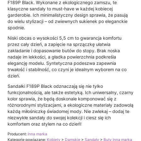
F189P Black. Wykonane z ekologicznego zamszu, te
klasyczne sandały to must-have w każdej kobiecej
garderobie. Ich minimalistyczny design sprawia, że pasują
do wielu stylizacji – od zwiewnych sukienek po eleganckie
spodnie.
Niski obcas o wysokości 5,5 cm to gwarancja komfortu
przez cały dzień, a zapięcie na sprzączkę ułatwia
zakładanie i dopasowanie butów do stopy. Brak noska
nadaje im lekkości, a gładka powierzchnia podkreśla
elegancję modelu. Syntetyczna podeszwa zapewnia
trwałość i stabilność, co czyni je idealnym wyborem na co
dzień.
Sandałki F189P Black odznaczają się nie tylko
funkcjonalnością, ale także estetyką. Ich uniwersalny, czarny
kolor sprawia, że będą doskonale komponować się z
różnorodnymi stylizacjami, a ekologiczne materiały zadowolą
każdą miłośniczkę świadomej mody. Nie zwlekaj – dodaj te
niezwykłe sandały do swojej kolekcji i ciesz się ich
komfortem oraz stylem na co dzień!
Producent:
Inna marka
Kategorie powiązane:
Kobiety
>
Damskie
>
Sandały
>
Buty Inna marka