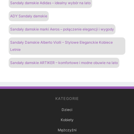
Sandały damskie Adidas – idealny wybór na lato
ADY Sandały damskie
Sandały damskie marki Aeros – połączenie elegancji i wygody
Sandały Damskie Alberto Violli – Stylowe Eleganckie Kobiece
Letnie
Sandały damskie ARTIKER – komfortowe i modne obuwie na lato
KATEGORIE
Dzieci
Kobiety
Mężczyźni