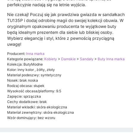
perfekcyjnie nadają się na letnie wyjścia.
Nie czekaj! Poczuj się jak prawdziwa gwiazda w sandałkach
TU135P i dodaj odrobinę magii do swojej kolekcji obuwia. W
oryginalnym opakowaniu producenta te wyjątkowe buty
będą idealnym prezentem dla siebie lub bliskiej osoby.
Wybierz elegancję i styl, które z pewnością przyciągną
uwagę!
Producent:
Inna marka
Kategorie powiązane:
Kobiety
>
Damskie
>
Sandały
>
Buty Inna marka
Kolekcja: ButyModne
Kolor: inny kolor , żółty, złoty
Materiał podeszwy: syntetyczny
Nosek: brak noska
Rodzaj obcasa: słupek
Wysokość obcasa/platformy: 9.5
Zapięcie: sprzączka
Cechy dodatkowe: brak
Materiał wkładki: skóra ekologiczna
Materiał zewnętrzny: skóra ekologiczna
Wzór dominujący: bez wzoru