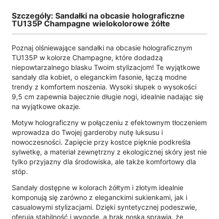
Szczegóły: Sandałki na obcasie holograficzne
TU135P Champagne wielokolorowe żółte
Poznaj olśniewające sandałki na obcasie holograficznym
TU135P w kolorze Champagne, które dodadzą
niepowtarzalnego blasku Twoim stylizacjom! Te wyjątkowe
sandały dla kobiet, o eleganckim fasonie, łączą modne
trendy z komfortem noszenia. Wysoki słupek o wysokości
9,5 cm zapewnia bajecznie długie nogi, idealnie nadając się
na wyjątkowe okazje.
Motyw holograficzny w połączeniu z efektownym tłoczeniem
wprowadza do Twojej garderoby nutę luksusu i
nowoczesności. Zapięcie przy kostce pięknie podkreśla
sylwetkę, a materiał zewnętrzny z ekologicznej skóry jest nie
tylko przyjazny dla środowiska, ale także komfortowy dla
stóp.
Sandały dostępne w kolorach żółtym i złotym idealnie
komponują się zarówno z eleganckimi sukienkami, jak i
casualowymi stylizacjami. Dzięki syntetycznej podeszwie,
oferują stabilność i wygodę, a brak noska sprawia, że