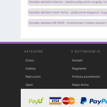
Sandały damskie Adanex – idealne połączenie wygody i 
Sandały damskie marki Aeros – połączenie elegancji i wy
Sandały damskie ARTIKER – komfortowe i modne obuwie n
KATEGORIE
O BUTYMODNE.PL
Dzieci
Kontakt
Kobiety
Regulamin
Mężczyźni
Polityka prywatności
Sport
Mapa strony