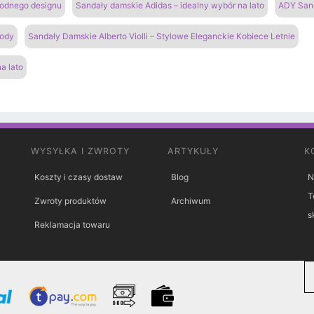
modnego designu
Sandały damskie Adidas – idealny wybór na lato
ADY San
gody
Sandały Damskie Alberto Violli – Stylowe Eleganckie Kobiece Letnie
a lato
WYSYŁKA I ZWROTY
ARTYKUŁY
K
Koszty i czasy dostaw
Blog
N
T
Zwroty produktów
Archiwum
s
Reklamacja towaru