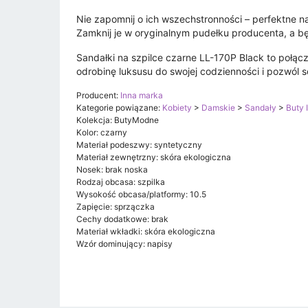
Nie zapomnij o ich wszechstronności – perfektne na
Zamknij je w oryginalnym pudełku producenta, a bę
Sandałki na szpilce czarne LL-170P Black to połą
odrobinę luksusu do swojej codzienności i pozwól s
Producent:
Inna marka
Kategorie powiązane:
Kobiety
>
Damskie
>
Sandały
>
Buty 
Kolekcja: ButyModne
Kolor: czarny
Materiał podeszwy: syntetyczny
Materiał zewnętrzny: skóra ekologiczna
Nosek: brak noska
Rodzaj obcasa: szpilka
Wysokość obcasa/platformy: 10.5
Zapięcie: sprzączka
Cechy dodatkowe: brak
Materiał wkładki: skóra ekologiczna
Wzór dominujący: napisy