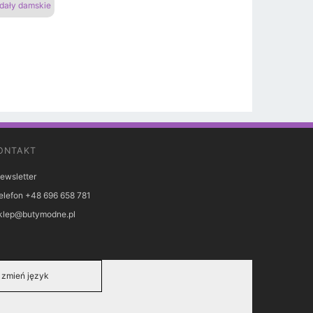
dały damskie
ONTAKT
ewsletter
elefon +48 696 658 781
klep@butymodne.pl
zmień język