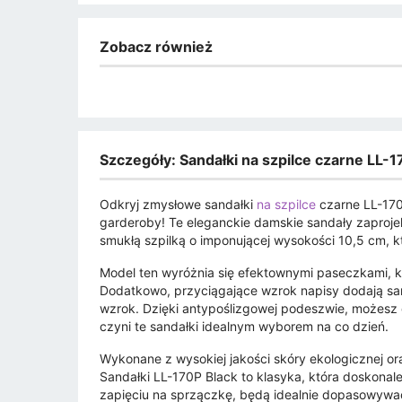
Zobacz również
Szczegóły: Sandałki na szpilce czarne LL-1
Odkryj zmysłowe sandałki
na szpilce
czarne LL-170
garderoby! Te eleganckie damskie sandały zaproje
smukłą szpilką o imponującej wysokości 10,5 cm, kt
Model ten wyróżnia się efektownymi paseczkami, któr
Dodatkowo, przyciągające wzrok napisy dodają san
wzrok. Dzięki antypoślizgowej podeszwie, możesz c
czyni te sandałki idealnym wyborem na co dzień.
Wykonane z wysokiej jakości skóry ekologicznej oraz
Sandałki LL-170P Black to klasyka, która doskonale
zapięciu na sprzączkę, będą idealnie dopasowywać