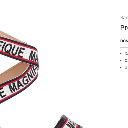
San
Pr
DOS
D
C
G