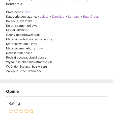
komforcie!
Producent:
Crocs
Kategorie powiązane:
Kobiety
>
Damskie
>
Sandały
>
Buty Crocs
Kolekcja: Q3 2019
Kolor: czarny , różowy
Model: 205600
Cechy dodatkowe: brak
Materiał podeszwy: syntetyczny
Materiał wkładki: inny
Materiał zewnętrzny: inny
Nosek: brak noska
Rodzaj obcasa: płaski obcas
Wysokość obcasa/platformy: 2.0
Wzór dominujący: bez wzoru
Zapięcie: inne , wsuwane
Opinie
Rating