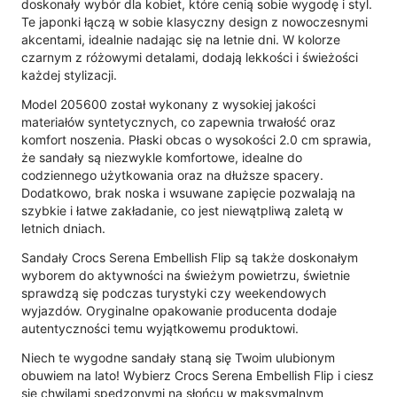
doskonały wybór dla kobiet, które cenią sobie wygodę i styl.
Te japonki łączą w sobie klasyczny design z nowoczesnymi
akcentami, idealnie nadając się na letnie dni. W kolorze
czarnym z różowymi detalami, dodają lekkości i świeżości
każdej stylizacji.
Model 205600 został wykonany z wysokiej jakości
materiałów syntetycznych, co zapewnia trwałość oraz
komfort noszenia. Płaski obcas o wysokości 2.0 cm sprawia,
że sandały są niezwykle komfortowe, idealne do
codziennego użytkowania oraz na dłuższe spacery.
Dodatkowo, brak noska i wsuwane zapięcie pozwalają na
szybkie i łatwe zakładanie, co jest niewątpliwą zaletą w
letnich dniach.
Sandały Crocs Serena Embellish Flip są także doskonałym
wyborem do aktywności na świeżym powietrzu, świetnie
sprawdzą się podczas turystyki czy weekendowych
wyjazdów. Oryginalne opakowanie producenta dodaje
autentyczności temu wyjątkowemu produktowi.
Niech te wygodne sandały staną się Twoim ulubionym
obuwiem na lato! Wybierz Crocs Serena Embellish Flip i ciesz
się chwilami spędzonymi na słońcu w maksymalnym