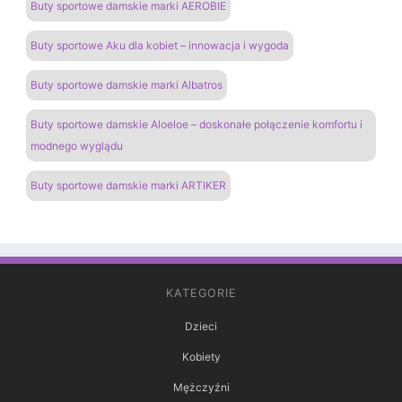
Buty sportowe damskie marki AEROBIE
Buty sportowe Aku dla kobiet – innowacja i wygoda
Buty sportowe damskie marki Albatros
Buty sportowe damskie Aloeloe – doskonałe połączenie komfortu i
modnego wyglądu
Buty sportowe damskie marki ARTIKER
KATEGORIE
Dzieci
Kobiety
Mężczyźni