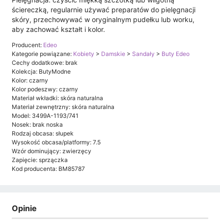
ściereczką, regularnie używać preparatów do pielęgnacji
skóry, przechowywać w oryginalnym pudełku lub worku,
aby zachować kształt i kolor.
Producent:
Edeo
Kategorie powiązane:
Kobiety
>
Damskie
>
Sandały
>
Buty Edeo
Cechy dodatkowe: brak
Kolekcja: ButyModne
Kolor: czarny
Kolor podeszwy: czarny
Materiał wkładki: skóra naturalna
Materiał zewnętrzny: skóra naturalna
Model: 3499A-1193/741
Nosek: brak noska
Rodzaj obcasa: słupek
Wysokość obcasa/platformy: 7.5
Wzór dominujący: zwierzęcy
Zapięcie: sprzączka
Kod producenta: BM85787
Opinie