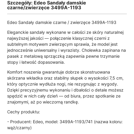
Szczegóły: Edeo Sandały damskie
czarne/zwierzęce 3499A-1193
Edeo Sandały damskie czarne / zwierzęce 3499A-1193
Eleganckie sandały wykonane w całości ze skóry naturalnej
najwyższej jakości — połączenie klasycznej czerni z
subtelnym motywem zwierzęcym sprawia, że model jest
jednocześnie uniwersalny i wyrazisty. Cholewka zapinana na
pasek z metalową sprzączką zapewnia pewne trzymanie
stopy i łatwość dopasowania.
Komfort noszenia gwarantuje dobrze skonstruowana
skórzana wkładka oraz stabilny słupek o wysokości 7,5 cm,
który optycznie wydłuża nogi, nie rezygnując z wygody.
Dzięki precyzyjnemu wykonaniu i dbałości o detale możesz
spędzić w nich cały dzień — od biura, przez spotkanie ze
znajomymi, aż po wieczorną randkę.
Cechy produktu:
- Producent: Edeo, model: 3499A-1193/741 (nazwa koloru:
wąż/czarny)