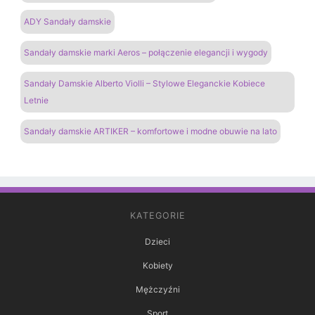
ADY Sandały damskie
Sandały damskie marki Aeros – połączenie elegancji i wygody
Sandały Damskie Alberto Violli – Stylowe Eleganckie Kobiece
Letnie
Sandały damskie ARTIKER – komfortowe i modne obuwie na lato
KATEGORIE
Dzieci
Kobiety
Mężczyźni
Sport