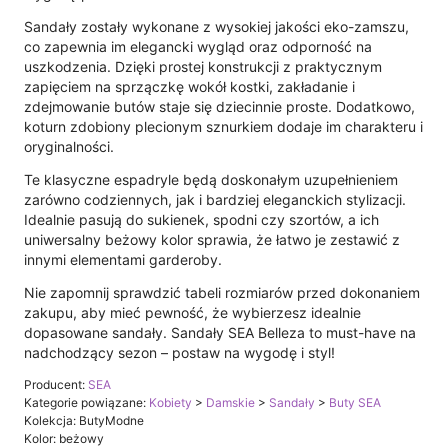
Sandały zostały wykonane z wysokiej jakości eko-zamszu,
co zapewnia im elegancki wygląd oraz odporność na
uszkodzenia. Dzięki prostej konstrukcji z praktycznym
zapięciem na sprzączkę wokół kostki, zakładanie i
zdejmowanie butów staje się dziecinnie proste. Dodatkowo,
koturn zdobiony plecionym sznurkiem dodaje im charakteru i
oryginalności.
Te klasyczne espadryle będą doskonałym uzupełnieniem
zarówno codziennych, jak i bardziej eleganckich stylizacji.
Idealnie pasują do sukienek, spodni czy szortów, a ich
uniwersalny beżowy kolor sprawia, że łatwo je zestawić z
innymi elementami garderoby.
Nie zapomnij sprawdzić tabeli rozmiarów przed dokonaniem
zakupu, aby mieć pewność, że wybierzesz idealnie
dopasowane sandały. Sandały SEA Belleza to must-have na
nadchodzący sezon – postaw na wygodę i styl!
Producent:
SEA
Kategorie powiązane:
Kobiety
>
Damskie
>
Sandały
>
Buty SEA
Kolekcja: ButyModne
Kolor: beżowy