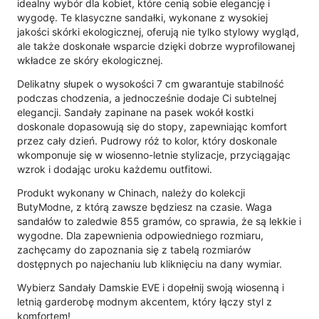
idealny wybór dla kobiet, które cenią sobie elegancję i
wygodę. Te klasyczne sandałki, wykonane z wysokiej
jakości skórki ekologicznej, oferują nie tylko stylowy wygląd,
ale także doskonałe wsparcie dzięki dobrze wyprofilowanej
wkładce ze skóry ekologicznej.
Delikatny słupek o wysokości 7 cm gwarantuje stabilność
podczas chodzenia, a jednocześnie dodaje Ci subtelnej
elegancji. Sandały zapinane na pasek wokół kostki
doskonale dopasowują się do stopy, zapewniając komfort
przez cały dzień. Pudrowy róż to kolor, który doskonale
wkomponuje się w wiosenno-letnie stylizacje, przyciągając
wzrok i dodając uroku każdemu outfitowi.
Produkt wykonany w Chinach, należy do kolekcji
ButyModne, z którą zawsze będziesz na czasie. Waga
sandałów to zaledwie 855 gramów, co sprawia, że są lekkie i
wygodne. Dla zapewnienia odpowiedniego rozmiaru,
zachęcamy do zapoznania się z tabelą rozmiarów
dostępnych po najechaniu lub kliknięciu na dany wymiar.
Wybierz Sandały Damskie EVE i dopełnij swoją wiosenną i
letnią garderobę modnym akcentem, który łączy styl z
komfortem!