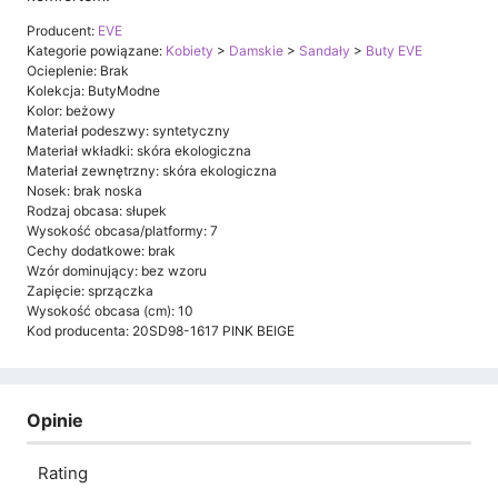
Producent:
EVE
Kategorie powiązane:
Kobiety
>
Damskie
>
Sandały
>
Buty EVE
Ocieplenie: Brak
Kolekcja: ButyModne
Kolor: beżowy
Materiał podeszwy: syntetyczny
Materiał wkładki: skóra ekologiczna
Materiał zewnętrzny: skóra ekologiczna
Nosek: brak noska
Rodzaj obcasa: słupek
Wysokość obcasa/platformy: 7
Cechy dodatkowe: brak
Wzór dominujący: bez wzoru
Zapięcie: sprzączka
Wysokość obcasa (cm): 10
Kod producenta: 20SD98-1617 PINK BEIGE
Opinie
Rating