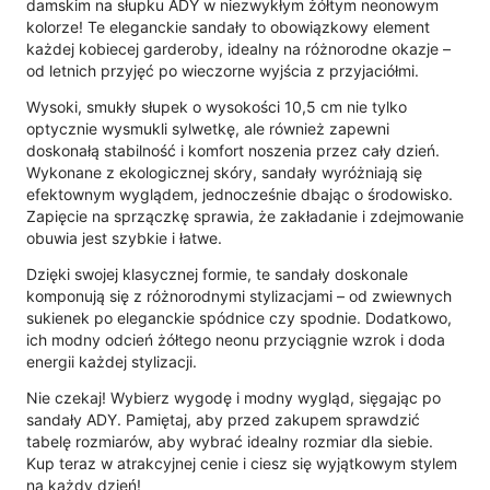
damskim na słupku ADY w niezwykłym żółtym neonowym
kolorze! Te eleganckie sandały to obowiązkowy element
każdej kobiecej garderoby, idealny na różnorodne okazje –
od letnich przyjęć po wieczorne wyjścia z przyjaciółmi.
Wysoki, smukły słupek o wysokości 10,5 cm nie tylko
optycznie wysmukli sylwetkę, ale również zapewni
doskonałą stabilność i komfort noszenia przez cały dzień.
Wykonane z ekologicznej skóry, sandały wyróżniają się
efektownym wyglądem, jednocześnie dbając o środowisko.
Zapięcie na sprzączkę sprawia, że zakładanie i zdejmowanie
obuwia jest szybkie i łatwe.
Dzięki swojej klasycznej formie, te sandały doskonale
komponują się z różnorodnymi stylizacjami – od zwiewnych
sukienek po eleganckie spódnice czy spodnie. Dodatkowo,
ich modny odcień żółtego neonu przyciągnie wzrok i doda
energii każdej stylizacji.
Nie czekaj! Wybierz wygodę i modny wygląd, sięgając po
sandały ADY. Pamiętaj, aby przed zakupem sprawdzić
tabelę rozmiarów, aby wybrać idealny rozmiar dla siebie.
Kup teraz w atrakcyjnej cenie i ciesz się wyjątkowym stylem
na każdy dzień!