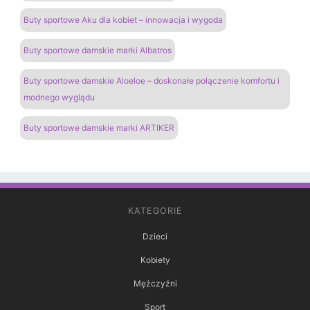
Buty sportowe Aku dla kobiet – innowacja i wygoda
Buty sportowe damskie marki Albatros
Buty sportowe damskie Aloeloe – doskonałe połączenie komfortu i
modnego wyglądu
Buty sportowe damskie marki ARTIKER
KATEGORIE
Dzieci
Kobiety
Mężczyźni
Sport