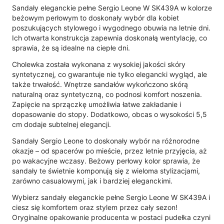
Sandały eleganckie pełne Sergio Leone W SK439A w kolorze
beżowym perłowym to doskonały wybór dla kobiet
poszukujących stylowego i wygodnego obuwia na letnie dni.
Ich otwarta konstrukcja zapewnia doskonałą wentylację, co
sprawia, że są idealne na ciepłe dni.
Cholewka została wykonana z wysokiej jakości skóry
syntetycznej, co gwarantuje nie tylko elegancki wygląd, ale
także trwałość. Wnętrze sandałów wykończono skórą
naturalną oraz syntetyczną, co podnosi komfort noszenia.
Zapięcie na sprzączkę umożliwia łatwe zakładanie i
dopasowanie do stopy. Dodatkowo, obcas o wysokości 5,5
cm dodaje subtelnej elegancji.
Sandały Sergio Leone to doskonały wybór na różnorodne
okazje – od spacerów po mieście, przez letnie przyjęcia, aż
po wakacyjne wczasy. Beżowy perłowy kolor sprawia, że
sandały te świetnie komponują się z wieloma stylizacjami,
zarówno casualowymi, jak i bardziej eleganckimi.
Wybierz sandały eleganckie pełne Sergio Leone W SK439A i
ciesz się komfortem oraz stylem przez cały sezon!
Oryginalne opakowanie producenta w postaci pudełka czyni