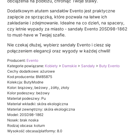
obciążenia na podłożu, chroniąc Twoje stawy.
Dodatkowym atutem sandałów Evento jest praktyczne
zapięcie ze sprzączką, które pozwala na łatwe ich
zakładanie i zdejmowanie. Idealne na co dzień, na spacery,
czy letnie wypady za miasto - sandały Evento 20SD98-1862
to must-have w Twojej szafie.
Nie czekaj dłużej, wybierz sandały Evento i ciesz się
połączeniem elegancji oraz wygody w każdej chwili!
Producent:
Evento
Kategorie powiązane:
Kobiety
>
Damskie
>
Sandały
>
Buty Evento
Cechy dodatkowe: ażurowe
Kod producenta: BM85875
Kolekcja: ButyModne
Kolor: brązowy, beżowy , żółty, złoty
Kolor podeszwy: beżowy
Materiał podeszwy: Pu
Materiał wkładki: skóra ekologiczna
Materiał zewnętrzny: skóra ekologiczna
Model: 20SD98-1862
Nosek: brak noska
Rodzaj obcasa: koturn
Wysokość obcasa/platformy: 8.0