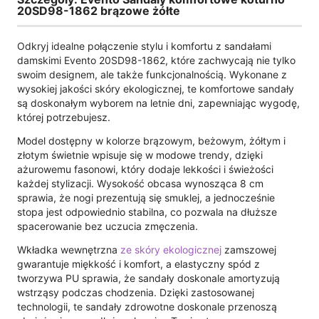
20SD98-1862 brązowe żółte
Odkryj idealne połączenie stylu i komfortu z sandałami
damskimi Evento 20SD98-1862, które zachwycają nie tylko
swoim designem, ale także funkcjonalnością. Wykonane z
wysokiej jakości skóry ekologicznej, te komfortowe sandały
są doskonałym wyborem na letnie dni, zapewniając wygodę,
której potrzebujesz.
Model dostępny w kolorze brązowym, beżowym, żółtym i
złotym świetnie wpisuje się w modowe trendy, dzięki
ażurowemu fasonowi, który dodaje lekkości i świeżości
każdej stylizacji. Wysokość obcasa wynosząca 8 cm
sprawia, że nogi prezentują się smuklej, a jednocześnie
stopa jest odpowiednio stabilna, co pozwala na dłuższe
spacerowanie bez uczucia zmęczenia.
Wkładka wewnętrzna
ze skóry ekologicznej
zamszowej
gwarantuje miękkość i komfort, a elastyczny spód z
tworzywa PU sprawia, że sandały doskonale amortyzują
wstrząsy podczas chodzenia. Dzięki zastosowanej
technologii, te sandały zdrowotne doskonale przenoszą