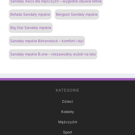
Sandały Asics dla mężczyzn – wygodne obuwie letnie
Befado Sandały męskie
Bergson Sandały męskie
Big Star Sandały męskie
Sandały męskie Birkenstock – komfort i styl
Sandały męskie B.one – niezawodny wybór na lato
KATEGORIE
Dzieci
Kobiety
Mężczyźni
Sport