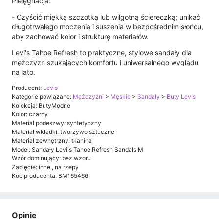
Pielęgnacja:
- Czyścić miękką szczotką lub wilgotną ściereczką; unikać
długotrwałego moczenia i suszenia w bezpośrednim słońcu,
aby zachować kolor i strukturę materiałów.
Levi's Tahoe Refresh to praktyczne, stylowe sandały dla
mężczyzn szukających komfortu i uniwersalnego wyglądu
na lato.
Producent:
Levis
Kategorie powiązane:
Mężczyźni
>
Męskie
>
Sandały
>
Buty Levis
Kolekcja: ButyModne
Kolor: czarny
Materiał podeszwy: syntetyczny
Materiał wkładki: tworzywo sztuczne
Materiał zewnętrzny: tkanina
Model: Sandały Levi's Tahoe Refresh Sandals M
Wzór dominujący: bez wzoru
Zapięcie: inne , na rzepy
Kod producenta: BM165466
Opinie