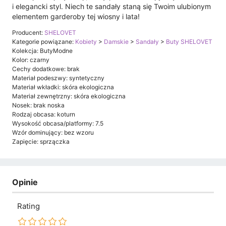
i elegancki styl. Niech te sandały staną się Twoim ulubionym
elementem garderoby tej wiosny i lata!
Producent:
SHELOVET
Kategorie powiązane:
Kobiety
>
Damskie
>
Sandały
>
Buty SHELOVET
Kolekcja: ButyModne
Kolor: czarny
Cechy dodatkowe: brak
Materiał podeszwy: syntetyczny
Materiał wkładki: skóra ekologiczna
Materiał zewnętrzny: skóra ekologiczna
Nosek: brak noska
Rodzaj obcasa: koturn
Wysokość obcasa/platformy: 7.5
Wzór dominujący: bez wzoru
Zapięcie: sprzączka
Opinie
Rating