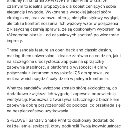
Sandały na koturnie SHELOVET Snake Print w kolorze
czarnym to idealna propozycja dla kobiet ceniących sobie
elegancję i wygodę. Wykonane z wysokiej jakości skóry
ekologicznej oraz zamszu, oferują nie tylko stylowy wygląd,
ale także komfort noszenia. Ich wężowy wzór w połączeniu
z klasyczną czernią sprawia, że są doskonałym wyborem na
różnorodne okazje – od casualowych spotkań po wieczorne
imprezy.
These sandals feature an open back and classic design,
making them uniwersalne i idealne zarówno na co dzień, jak i
na szczególne uroczystości. Zapięcie na sprzączkę
zapewnia stabilność, a platforma o wysokości 4 cm w
połączeniu z koturnem o wysokości 7,5 cm sprawia, że
można w nich spędzić cały dzień w pełnym komforcie.
Wnętrze sandałów wyłożone zostało skórą ekologiczną, co
dodatkowo zwiększa ich wygodę i zapewnia odpowiednią
wentylację. Podeszwa z tworzywa sztucznego z bieżnikiem
zapewnia dobrą przyczepność do podłoża, co przekłada się
na bezpieczeństwo użytkowania.
SHELOVET Sandały Snake Print to doskonały dodatek do
każdej letniej stylizacji, który podkreśli Twoją indywidualność