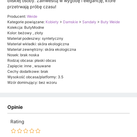
bliskiej osoby. Zainwestuj w wygodę i elegancję, które
przetrwają próbę czasu!
Producent:
Weide
Kategorie powiązane:
Kobiety
>
Damskie
>
Sandały
>
Buty Weide
Kolekcja: ButyModne
Kolor: beżowy , złoty
Materiał podeszwy: syntetyczny
Materiał wkładki: skóra ekologiczna
Materiał zewnętrzny: skóra ekologiczna
Nosek: brak noska
Rodzaj obcasa: płaski obcas
Zapięcie: inne , wsuwane
Cechy dodatkowe: brak
Wysokość obcasa/platformy: 3.5
Wzór dominujący: bez wzoru
Opinie
Rating