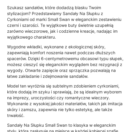
Szukasz sandałów, które dodadzą blasku Twoim
stylizacjom? Przedstawiamy Sandały Na Słupku z
Cyrkoniami od marki Small Swan w eleganckim zestawieniu
czerni i szarości. Te wyjątkowe buty świetnie uzupełnią
zarówno wieczorowe, jak i codzienne kreacje, nadając im
wyjątkowego charakteru.
Wygodne wkładki, wykonane z ekologicznej skóry,
zapewniają komfort noszenia nawet podczas dłuższych
spacerów. Dzięki 6-centymetrowemu obcasowi typu słupek,
możesz cieszyć się eleganckim wyglądem bez rezygnacji z
wygody. Otwarte zapięcie oraz sprzączka pozwalają na
łatwe zakładanie i zdejmowanie sandałów.
Model ten wyróżnia się subtelnym zdobieniem cyrkoniami,
które dodają im szyku i sprawiają, że są idealnym wyborem
na imprezy, uroczystości czy romantyczne wieczory.
Wykonanie z wysokiej jakości materiałów, takich jak imitacja
skóry i zamszu, zapewnia nie tylko estetykę, ale także
trwałość.
Sandały Na Słupku Small Swan to klasyka w eleganckim
stylu, która zasługuje na miejsce w każdej kobiecej szafie.