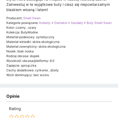
Zainwestuj w te wyjątkowe buty i ciesz się niepowtarzalnym
blaskiem wiosną i latem!
Producent:
Small Swan
Kategorie powiązane:
Kobiety
>
Damskie
>
Sandały
>
Buty Small Swan
Kolor: czarny , szary
Kolekcja: ButyModne
Materiał podeszwy: syntetyczny
Materiał wkładki: skóra ekologiczna
Materiał zewnętrzny: skóra ekologiczna
Nosek: brak noska
Rodzaj obcasa: słupek
Wysokość obcasa/platformy: 6.0
Zapięcie: sprzączka
Cechy dodatkowe: cyrkonie , dżety
Wzór dominujący: bez wzoru
Opinie
Rating