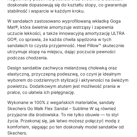
doskonale dopasowują się do kształtu stopy, co gwarantuje
stabilność i wsparcie w każdym kroku.
W sandałach zastosowano wyprofilowaną wkładkę Goga
Mat®, która świetnie amortyzuje wstrząsy i zapewnia
uczucie lekkości, a także innowacyjną amortyzację ULTRA
GO®, co sprawia, że każda chwila spędzona w tych
sandałach to czysta przyjemność. Heel Pillow™ skutecznie
utrzymuje stopę na miejscu, dając poczucie pewności
podczas chodzenia.
Design sandałów zachwyca melanżową cholewką oraz
elastyczną, przyczepną podeszwą, co czyni je idealnym
wyborem do codziennych stylizacji i aktywności na świeżym
powietrzu. Dodatkowym atutem jest możliwość prania w
pralce, co ułatwia ich pielęgnację.
Wykonane w 100% z wegańskich materiałów, sandały
Skechers Go Walk Flex Sandal – Sublime W są również
przyjazne dla środowiska. To nie tylko obuwie — to styl
życia. Przekonaj się, jak łatwo możesz połączyć modę z
komfortem, sięgając po ten doskonały model sandałów od
Skechers.