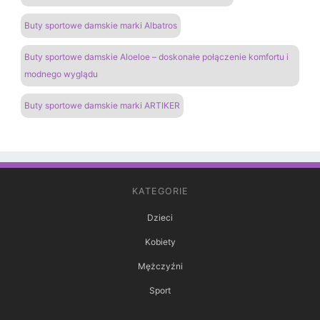
Buty sportowe damskie marki Albatros
Buty sportowe damskie Aloeloe – doskonałe połączenie komfortu i
modnego wyglądu
Buty sportowe damskie marki ARTIKER
KATEGORIE
Dzieci
Kobiety
Mężczyźni
Sport