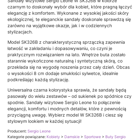
Sandały wizytowe Sergio Leone W SK326B w kolorze
czarnym to doskonały wybór dla kobiet, które pragną łączyć
elegancję z komfortem. Wykonane z wysokiej jakości skóry
ekologicznej, te eleganckie sandały doskonale sprawdzą się
zarówno na wyjątkowe okazje, jak i w codziennych
stylizacjach.
Model SK326B z charakterystyczną sprzączką zapewnia
łatwość w zakładaniu i dopasowywaniu, co czyni je
praktycznym rozwiązaniem na lato. Wnętrze buta zostało
starannie wykończone naturalną i syntetyczną skórą, co
przekłada się na wygodę noszenia przez cały dzień. Obcas
o wysokości 8 cm dodaje smukłości sylwetce, idealnie
podkreślając każdą stylizację.
Uniwersalna czarna kolorystyka sprawia, że sandały będą
pasowały do wielu zestawów – od sukienek po spódnice czy
spodnie. Sandały wizytowe Sergio Leone to połączenie
elegancji, komfortu i modnych detalów, które z pewnością
przyciągną uwagę. Wybierz model W SK326B i ciesz się
stylowym lookiem w każdej sytuacji!
Producent:
Sergio Leone
Kategorie powiązane:
Kobiety
>
Damskie
>
Sportowe
>
Buty Sergio