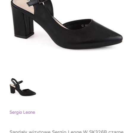
Sergio Leone
Sandały wizytowe Sergio Leone W SK326B czarne