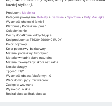
każdej stylizacji.
Producent:
Maciejka
Kategorie powiązane:
Kobiety
>
Damskie
>
Sportowe
>
Buty Maciejka
Wysokość cholewki (cm): 6
Platforma / Podeszwa (cm): 1
Ocieplenie: nie
Cechy dodatkowe: oddychające
Kod producenta: T1930-29/00-0 RUDY
Kolor: brązowy
Kolor podeszwy: bezbarwny
Materiał podeszwy: tworzywo
Materiał wkładki: skóra naturalna
Materiał zewnętrzny: skóra naturalna
Nosek: okrągły
Tęgość: F1/2
Wysokość obcasa/platformy: 1.0
Wzór dominujący: mix wzorów
Zapięcie: wsuwane
Wysokość: niskie
Rodzaj obcasa: Brak obcasa