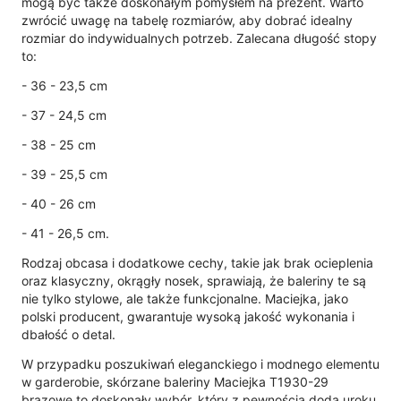
mogą być także doskonałym pomysłem na prezent. Warto
zwrócić uwagę na tabelę rozmiarów, aby dobrać idealny
rozmiar do indywidualnych potrzeb. Zalecana długość stopy
to:
- 36 - 23,5 cm
- 37 - 24,5 cm
- 38 - 25 cm
- 39 - 25,5 cm
- 40 - 26 cm
- 41 - 26,5 cm.
Rodzaj obcasa i dodatkowe cechy, takie jak brak ocieplenia
oraz klasyczny, okrągły nosek, sprawiają, że baleriny te są
nie tylko stylowe, ale także funkcjonalne. Maciejka, jako
polski producent, gwarantuje wysoką jakość wykonania i
dbałość o detal.
W przypadku poszukiwań eleganckiego i modnego elementu
w garderobie, skórzane baleriny Maciejka T1930-29
brązowe to doskonały wybór, który z pewnością doda uroku