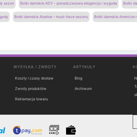
dy sezon
Botki damskie ADY - ponadczasowa elegancja i wygoda
Botki d
ygody
Botki damskie Aloeloe – must-have sezonu
Botki damskie American 
WYSYŁKA I ZWROTY
ARTYKUŁY
K
Koszty i czasy dostaw
Blog
N
T
Zwroty produktów
Archiwum
s
Reklamacja towaru