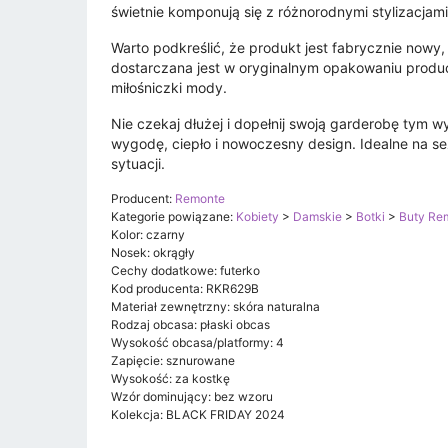
świetnie komponują się z różnorodnymi stylizacjam
Warto podkreślić, że produkt jest fabrycznie nowy,
dostarczana jest w oryginalnym opakowaniu produc
miłośniczki mody.
Nie czekaj dłużej i dopełnij swoją garderobę tym
wygodę, ciepło i nowoczesny design. Idealne na
sytuacji.
Producent:
Remonte
Kategorie powiązane:
Kobiety
>
Damskie
>
Botki
>
Buty Re
Kolor: czarny
Nosek: okrągły
Cechy dodatkowe: futerko
Kod producenta: RKR629B
Materiał zewnętrzny: skóra naturalna
Rodzaj obcasa: płaski obcas
Wysokość obcasa/platformy: 4
Zapięcie: sznurowane
Wysokość: za kostkę
Wzór dominujący: bez wzoru
Kolekcja: BLACK FRIDAY 2024