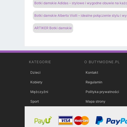
Botki damskie Adidas – stylowe i wygodne obuwie na każ
Botki damskie Alberto Violli – idealne połączenie stylu i w
ARTIKER Botki damskie
KATEGORIE
O BUTYMODNE.PL
Dzieci
Kontakt
Kobiety
Regulamin
Mężczyźni
Polityka prywatności
Sport
Mapa strony