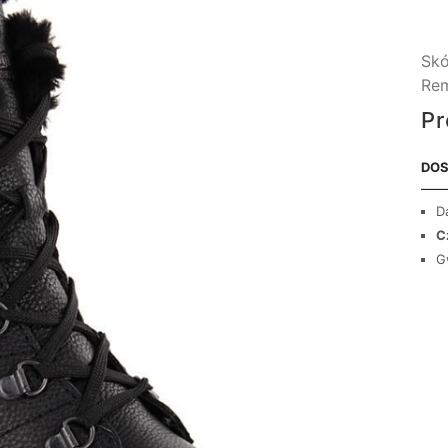
Skó
Re
Pr
DOS
D
C
G