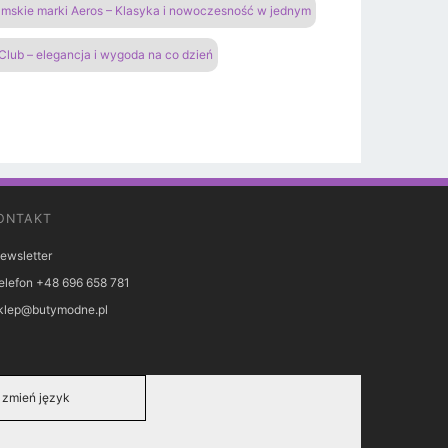
amskie marki Aeros – Klasyka i nowoczesność w jednym
Club – elegancja i wygoda na co dzień
ONTAKT
ewsletter
elefon +48 696 658 781
klep@butymodne.pl
zmień język