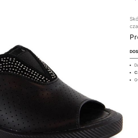
Skó
cza
Pr
DOS
D
C
G