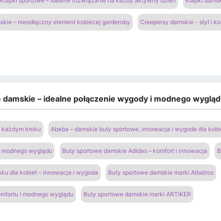
Klapki sportowe – idealne rozwiązanie na każdy aktywny dzień
Klapki damsk
kie – nieodłączny element kobiecej garderoby
Creepersy damskie - styl i k
e damskie – idealne połączenie wygody i modnego wyglą
na każdym kroku
Abeba – damskie buty sportowe, innowacja i wygoda dla kobi
 i modnego wyglądu
Buty sportowe damskie Adidas – komfort i innowacja
B
ku dla kobiet – innowacja i wygoda
Buty sportowe damskie marki Albatros
omfortu i modnego wyglądu
Buty sportowe damskie marki ARTIKER