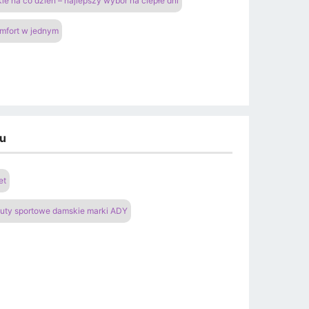
ie na co dzień – najlepszy wybór na ciepłe dni
omfort w jednym
du
et
uty sportowe damskie marki ADY