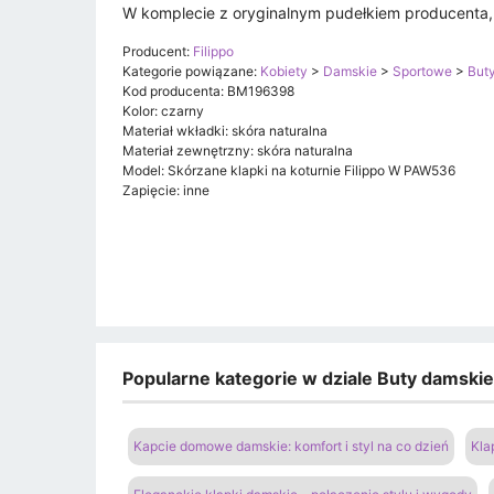
W komplecie z oryginalnym pudełkiem producenta, te
Producent:
Filippo
Kategorie powiązane:
Kobiety
>
Damskie
>
Sportowe
>
Buty
Kod producenta: BM196398
Kolor: czarny
Materiał wkładki: skóra naturalna
Materiał zewnętrzny: skóra naturalna
Model: Skórzane klapki na koturnie Filippo W PAW536
Zapięcie: inne
Popularne kategorie w dziale Buty damski
Kapcie domowe damskie: komfort i styl na co dzień
Kla