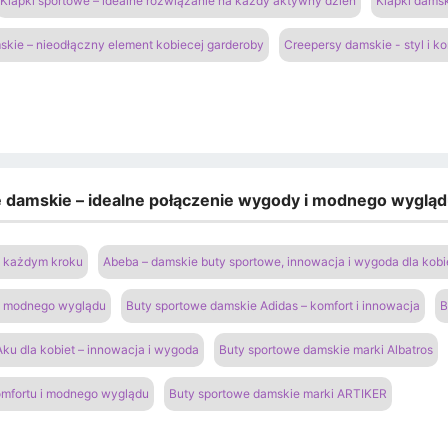
Klapki sportowe – idealne rozwiązanie na każdy aktywny dzień
Klapki damsk
kie – nieodłączny element kobiecej garderoby
Creepersy damskie - styl i k
e damskie – idealne połączenie wygody i modnego wyglą
na każdym kroku
Abeba – damskie buty sportowe, innowacja i wygoda dla kobi
 i modnego wyglądu
Buty sportowe damskie Adidas – komfort i innowacja
B
ku dla kobiet – innowacja i wygoda
Buty sportowe damskie marki Albatros
omfortu i modnego wyglądu
Buty sportowe damskie marki ARTIKER