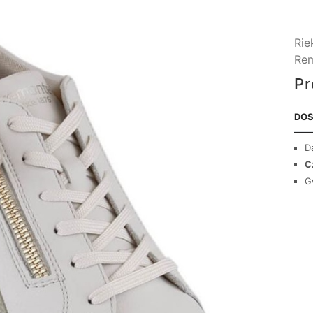
Rie
Re
Pr
DOS
D
C
G