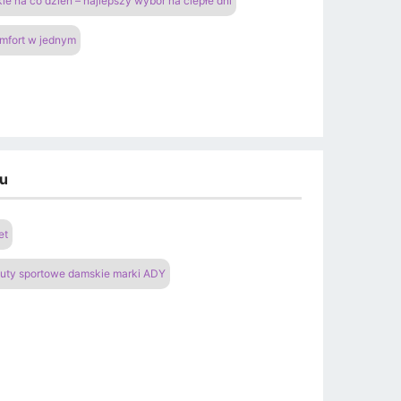
ie na co dzień – najlepszy wybór na ciepłe dni
omfort w jednym
du
et
uty sportowe damskie marki ADY