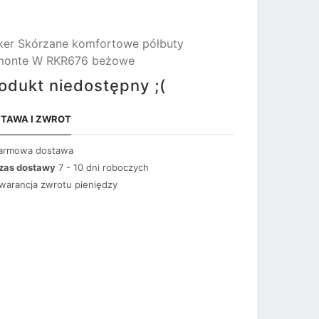
ker Skórzane komfortowe półbuty
monte W RKR676 beżowe
odukt niedostępny ;(
TAWA I ZWROT
armowa dostawa
zas dostawy
7 - 10 dni roboczych
warancja zwrotu pieniędzy