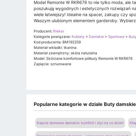
Model Remonte W RKR676 to nie tylko moda, ale ta
poszukują wygodnych i estetycznych rozwiązań na co
wiele łatwiejszy! Idealne na spacer, zakupy czy sp
Waszym ulubionym elementem garderoby. Wybierz w
Producent:
Rieker
Kategorie powiązane:
Kobiety
>
Damskie
>
Sportowe
>
Buty
Kod producenta: BM192259
Materiał wkładki: tkanina
Materiał zewnętrzny: skóra naturalna
Model: Skórzane komfortowe półbuty Remonte W RKR676
Zapięcie: sznurowane
Popularne kategorie w dziale Buty damski
Kapcie domowe damskie: komfort i styl na co dzień
Kla