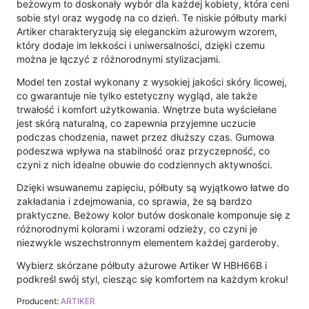
beżowym to doskonały wybór dla każdej kobiety, która ceni
sobie styl oraz wygodę na co dzień. Te niskie półbuty marki
Artiker charakteryzują się eleganckim ażurowym wzorem,
który dodaje im lekkości i uniwersalności, dzięki czemu
można je łączyć z różnorodnymi stylizacjami.
Model ten został wykonany z wysokiej jakości skóry licowej,
co gwarantuje nie tylko estetyczny wygląd, ale także
trwałość i komfort użytkowania. Wnętrze buta wyściełane
jest skórą naturalną, co zapewnia przyjemne uczucie
podczas chodzenia, nawet przez dłuższy czas. Gumowa
podeszwa wpływa na stabilność oraz przyczepność, co
czyni z nich idealne obuwie do codziennych aktywności.
Dzięki wsuwanemu zapięciu, półbuty są wyjątkowo łatwe do
zakładania i zdejmowania, co sprawia, że są bardzo
praktyczne. Beżowy kolor butów doskonale komponuje się z
różnorodnymi kolorami i wzorami odzieży, co czyni je
niezwykle wszechstronnym elementem każdej garderoby.
Wybierz skórzane półbuty ażurowe Artiker W HBH66B i
podkreśl swój styl, ciesząc się komfortem na każdym kroku!
Producent:
ARTIKER