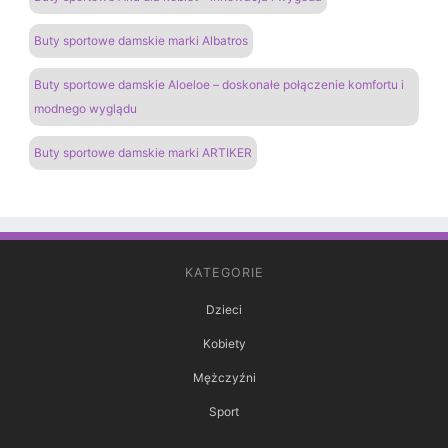
Buty sportowe damskie marki Albatros
Buty sportowe damskie Aloeloe – doskonałe połączenie komfortu i
modnego wyglądu
Buty sportowe damskie marki ARTIKER
KATEGORIE
Dzieci
Kobiety
Mężczyźni
Sport