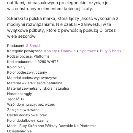
outfitami, od casualowych po eleganckie, czyniąc je
wszechstronnym elementem kobiecej szafy.
S.Barski to polska marka, która łączy jakość wykonania z
modnymi rozwiązaniami. Nie czekaj – zainwestuj w te
wyjątkowe półbuty, które z pewnością posłużą Ci przez
wiele sezonów!
Producent:
S.Barski
Kategorie powiązane:
Kobiety
>
Damskie
>
Sportowe
>
Buty S.Barski
Rodzaj obcasa: Platforma
Kod producenta: LR260 WHITE
Kolor: biały
Kolor podeszwy: czarny
Materiał podeszwy: tworzywo
Materiał wkładki: skóra naturalna
Materiał zewnętrzny: skóra naturalna
Nosek: okrągły
Tęgość: G
Wzór dominujący: bez wzoru
Zapięcie: wsuwane
Cechy dodatkowe: brak
Kolor dodatkowy: czarny
Model: Buty Skórzane Półbuty Damskie Na Platformie
Ocieplenie: nie