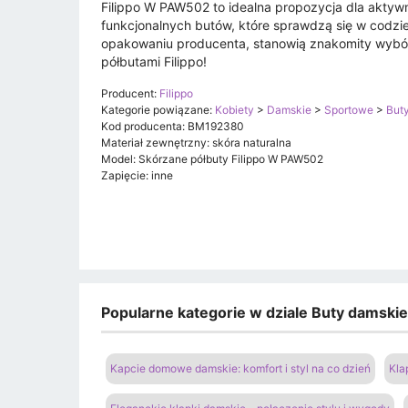
Filippo W PAW502 to idealna propozycja dla aktywn
funkcjonalnych butów, które sprawdzą się w codz
opakowaniu producenta, stanowią znakomity wybór n
półbutami Filippo!
Producent:
Filippo
Kategorie powiązane:
Kobiety
>
Damskie
>
Sportowe
>
Buty
Kod producenta: BM192380
Materiał zewnętrzny: skóra naturalna
Model: Skórzane półbuty Filippo W PAW502
Zapięcie: inne
Popularne kategorie w dziale Buty damski
Kapcie domowe damskie: komfort i styl na co dzień
Kla