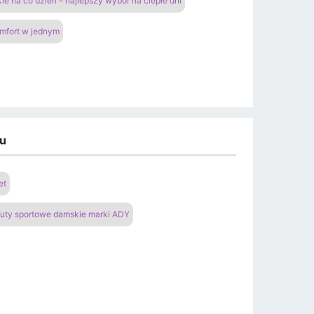
ie na co dzień – najlepszy wybór na ciepłe dni
omfort w jednym
du
et
uty sportowe damskie marki ADY