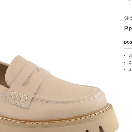
Skó
Pr
DOS
D
C
G