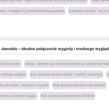
Klapki sportowe – idealne rozwiązanie na każdy aktywny dzień
Klapki damsk
kie – nieodłączny element kobiecej garderoby
Creepersy damskie - styl i k
e damskie – idealne połączenie wygody i modnego wyglą
na każdym kroku
Abeba – damskie buty sportowe, innowacja i wygoda dla kobi
 i modnego wyglądu
Buty sportowe damskie Adidas – komfort i innowacja
B
ku dla kobiet – innowacja i wygoda
Buty sportowe damskie marki Albatros
omfortu i modnego wyglądu
Buty sportowe damskie marki ARTIKER