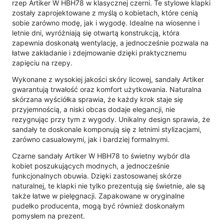
rzep Artiker W HBH78 w klasycznej czerni. Te stylowe klapki
zostały zaprojektowane z myślą o kobietach, które cenią
sobie zarówno modę, jak i wygodę. Idealne na wiosenne i
letnie dni, wyróżniają się otwartą konstrukcją, która
zapewnia doskonałą wentylację, a jednocześnie pozwala na
łatwe zakładanie i zdejmowanie dzięki praktycznemu
zapięciu na rzepy.
Wykonane z wysokiej jakości skóry licowej, sandały Artiker
gwarantują trwałość oraz komfort użytkowania. Naturalna
skórzana wyściółka sprawia, że każdy krok staje się
przyjemnością, a niski obcas dodaje elegancji, nie
rezygnując przy tym z wygody. Unikalny design sprawia, że
sandały te doskonale komponują się z letnimi stylizacjami,
zarówno casualowymi, jak i bardziej formalnymi.
Czarne sandały Artiker W HBH78 to świetny wybór dla
kobiet poszukujących modnych, a jednocześnie
funkcjonalnych obuwia. Dzięki zastosowanej skórze
naturalnej, te klapki nie tylko prezentują się świetnie, ale są
także łatwe w pielęgnacji. Zapakowane w oryginalne
pudełko producenta, mogą być również doskonałym
pomysłem na prezent.