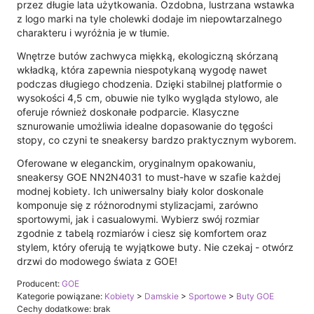
przez długie lata użytkowania. Ozdobna, lustrzana wstawka
z logo marki na tyle cholewki dodaje im niepowtarzalnego
charakteru i wyróżnia je w tłumie.
Wnętrze butów zachwyca miękką, ekologiczną skórzaną
wkładką, która zapewnia niespotykaną wygodę nawet
podczas długiego chodzenia. Dzięki stabilnej platformie o
wysokości 4,5 cm, obuwie nie tylko wygląda stylowo, ale
oferuje również doskonałe podparcie. Klasyczne
sznurowanie umożliwia idealne dopasowanie do tęgości
stopy, co czyni te sneakersy bardzo praktycznym wyborem.
Oferowane w eleganckim, oryginalnym opakowaniu,
sneakersy GOE NN2N4031 to must-have w szafie każdej
modnej kobiety. Ich uniwersalny biały kolor doskonale
komponuje się z różnorodnymi stylizacjami, zarówno
sportowymi, jak i casualowymi. Wybierz swój rozmiar
zgodnie z tabelą rozmiarów i ciesz się komfortem oraz
stylem, który oferują te wyjątkowe buty. Nie czekaj - otwórz
drzwi do modowego świata z GOE!
Producent:
GOE
Kategorie powiązane:
Kobiety
>
Damskie
>
Sportowe
>
Buty GOE
Cechy dodatkowe: brak