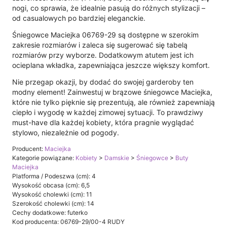
nogi, co sprawia, że idealnie pasują do różnych stylizacji –
od casualowych po bardziej eleganckie.
Śniegowce Maciejka 06769-29 są dostępne w szerokim
zakresie rozmiarów i zaleca się sugerować się tabelą
rozmiarów przy wyborze. Dodatkowym atutem jest ich
ocieplana wkładka, zapewniająca jeszcze większy komfort.
Nie przegap okazji, by dodać do swojej garderoby ten
modny element! Zainwestuj w brązowe śniegowce Maciejka,
które nie tylko pięknie się prezentują, ale również zapewniają
ciepło i wygodę w każdej zimowej sytuacji. To prawdziwy
must-have dla każdej kobiety, która pragnie wyglądać
stylowo, niezależnie od pogody.
Producent:
Maciejka
Kategorie powiązane:
Kobiety
>
Damskie
>
Śniegowce
>
Buty
Maciejka
Platforma / Podeszwa (cm): 4
Wysokość obcasa (cm): 6,5
Wysokość cholewki (cm): 11
Szerokość cholewki (cm): 14
Cechy dodatkowe: futerko
Kod producenta: 06769-29/00-4 RUDY