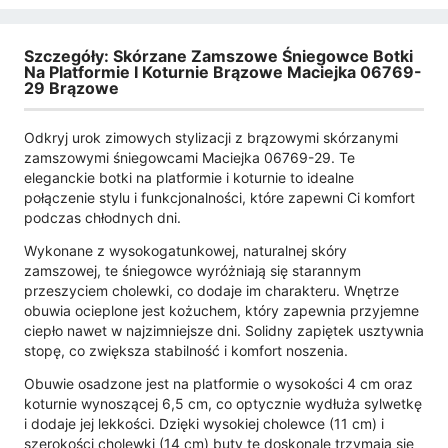
Szczegóły: Skórzane Zamszowe Śniegowce Botki
Na Platformie I Koturnie Brązowe Maciejka 06769-
29 Brązowe
Odkryj urok zimowych stylizacji z brązowymi skórzanymi
zamszowymi śniegowcami Maciejka 06769-29. Te
eleganckie botki na platformie i koturnie to idealne
połączenie stylu i funkcjonalności, które zapewni Ci komfort
podczas chłodnych dni.
Wykonane z wysokogatunkowej, naturalnej skóry
zamszowej, te śniegowce wyróżniają się starannym
przeszyciem cholewki, co dodaje im charakteru. Wnętrze
obuwia ocieplone jest kożuchem, który zapewnia przyjemne
ciepło nawet w najzimniejsze dni. Solidny zapiętek usztywnia
stopę, co zwiększa stabilność i komfort noszenia.
Obuwie osadzone jest na platformie o wysokości 4 cm oraz
koturnie wynoszącej 6,5 cm, co optycznie wydłuża sylwetkę
i dodaje jej lekkości. Dzięki wysokiej cholewce (11 cm) i
szerokości cholewki (14 cm) buty te doskonale trzymają się