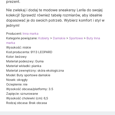
prezent.
Nie zwlekaj i dodaj te modowe sneakersy Lerila do swojej
kolekcji! Sprawdź również tabelę rozmiarów, aby idealnie
dopasować je do swoich potrzeb. Wybierz komfort i styl w
jednym!
Producent:
Inna marka
Kategorie powiązane:
Kobiety
>
Damskie
>
Sportowe
>
Buty Inna
marka
Wysokość: niskie
Kod producenta: 9113 LEOPARD
Kolor: beżowy
Materiał podeszwy: Guma
Materiał wkładki: pianka
Materiał zewnętrzny: skóra ekologiczna
Model: Buty sportowe damskie
Nosek: okrągły
Ocieplenie: nie
Wysokość obcasa/platformy: 3.5
Zapięcie: sznurowane
Wysokość cholewki (cm): 6,5
Rodzaj obcasa: Brak obcasa