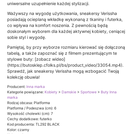
uniwersalne uzupełnienie każdej stylizacji.
Ważywszy na wygodę użytkowania, sneakersy Verissha
posiadają ocieplaną wkładkę wykonaną z tkaniny i futerka,
co wpływa na komfort noszenia. Z pewnością będą
doskonałym wyborem dla każdej aktywnej kobiety, ceniącej
sobie styl i wygodę.
Pamiętaj, by przy wyborze rozmiaru kierować się dołączoną
tabelą, a także zapoznać się z filmem prezentującym te
stylowe buty: [zobacz wideo]
(https://butosklep.cfolks.pl/bs/product_video/33054.mp4).
Sprawdź, jak sneakersy Verissha mogą wzbogacić Twoją
kolekcję obuwia!
Producent:
Inna marka
Kategorie powiązane:
Kobiety
>
Damskie
>
Sportowe
>
Buty Inna
marka
Rodzaj obcasa: Platforma
Platforma / Podeszwa (cm): 6
Wysokość cholewki (cm): 7
Cechy dodatkowe: futerko
Kod producenta: TL292 BLACK
Kolor: czarny