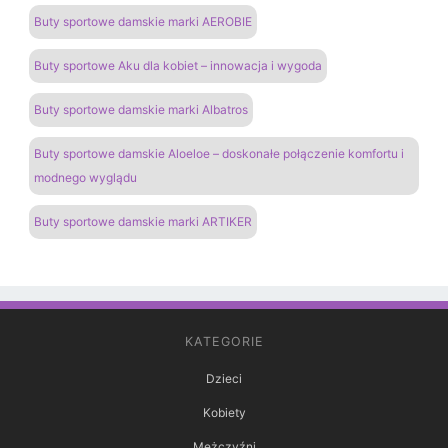
Buty sportowe damskie marki AEROBIE
Buty sportowe Aku dla kobiet – innowacja i wygoda
Buty sportowe damskie marki Albatros
Buty sportowe damskie Aloeloe – doskonałe połączenie komfortu i
modnego wyglądu
Buty sportowe damskie marki ARTIKER
KATEGORIE
Dzieci
Kobiety
Mężczyźni