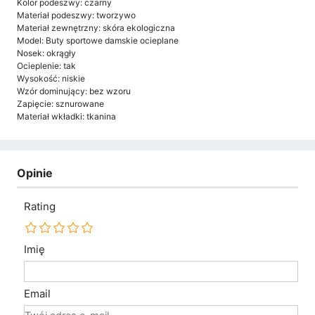
Kolor podeszwy: czarny
Materiał podeszwy: tworzywo
Materiał zewnętrzny: skóra ekologiczna
Model: Buty sportowe damskie ocieplane
Nosek: okrągły
Ocieplenie: tak
Wysokość: niskie
Wzór dominujący: bez wzoru
Zapięcie: sznurowane
Materiał wkładki: tkanina
Opinie
Rating
Imię
Email