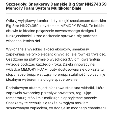
Szczegóły: Sneakersy Damskie Big Star NN274359
Memory Foam System Multikolor białe
Odkryj wyjątkowy komfort i styl dzięki sneakersom damskim
Big Star NN274359 z systemem MEMORY FOAM. Te lekkie
obuwie to idealne połączenie nowoczesnego designu i
funkcjonalności, które doskonale sprawdzi się podczas
wiosenno-letnich dni.
Wykonane z wysokiej jakości ekoskóry, sneakersy
zapewniają nie tylko elegancki wygląd, ale również trwałość.
Osadzone na platformie o wysokości 3,5 cm, gwarantują
wygodę podczas każdego kroku. Dzięki innowacyjnej
wkładce MEMORY FOAM, buty dostosowują się do kształtu
stopy, absorbując wstrząsy i oferując stabilność, co czyni je
idealnym wyborem na długie spacerowanie.
Dodatkowym atutem jest piankowa struktura wkładki, która
zapewnia swobodny przepływ powietrza, regulując
temperaturę stóp i minimalizując nieprzyjemne pocenie.
Sneakersy te cechują się także okrągłym noskiem i
sznurowanym zapięciem, co dodaje im modnego charakteru.