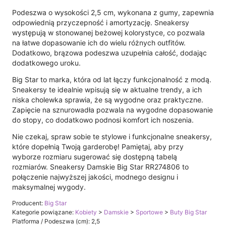
Podeszwa o wysokości 2,5 cm, wykonana z gumy, zapewnia
odpowiednią przyczepność i amortyzację. Sneakersy
występują w stonowanej beżowej kolorystyce, co pozwala
na łatwe dopasowanie ich do wielu różnych outfitów.
Dodatkowo, brązowa podeszwa uzupełnia całość, dodając
dodatkowego uroku.
Big Star to marka, która od lat łączy funkcjonalność z modą.
Sneakersy te idealnie wpisują się w aktualne trendy, a ich
niska cholewka sprawia, że są wygodne oraz praktyczne.
Zapięcie na sznurowadła pozwala na wygodne dopasowanie
do stopy, co dodatkowo podnosi komfort ich noszenia.
Nie czekaj, spraw sobie te stylowe i funkcjonalne sneakersy,
które dopełnią Twoją garderobę! Pamiętaj, aby przy
wyborze rozmiaru sugerować się dostępną tabelą
rozmiarów. Sneakersy Damskie Big Star RR274806 to
połączenie najwyższej jakości, modnego designu i
maksymalnej wygody.
Producent:
Big Star
Kategorie powiązane:
Kobiety
>
Damskie
>
Sportowe
>
Buty Big Star
Platforma / Podeszwa (cm): 2,5