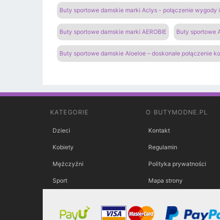
Buty sportowe damskie marki Aclys - połączenie wygody
Buty sportowe damskie marki AEROBIE
Buty sportowe A
Buty sportowe damskie Aloeloe – doskonałe połączenie k
KATEGORIE
O BUTYMODNE.PL
Dzieci
Kontakt
Kobiety
Regulamin
Mężczyźni
Polityka prywatności
Sport
Mapa strony