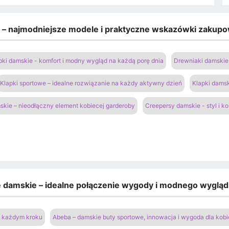
e – najmodniejsze modele i praktyczne wskazówki zakup
pki damskie - komfort i modny wygląd na każdą porę dnia
Drewniaki damskie 
Klapki sportowe – idealne rozwiązanie na każdy aktywny dzień
Klapki damsk
kie – nieodłączny element kobiecej garderoby
Creepersy damskie - styl i k
e damskie – idealne połączenie wygody i modnego wyglą
na każdym kroku
Abeba – damskie buty sportowe, innowacja i wygoda dla kobi