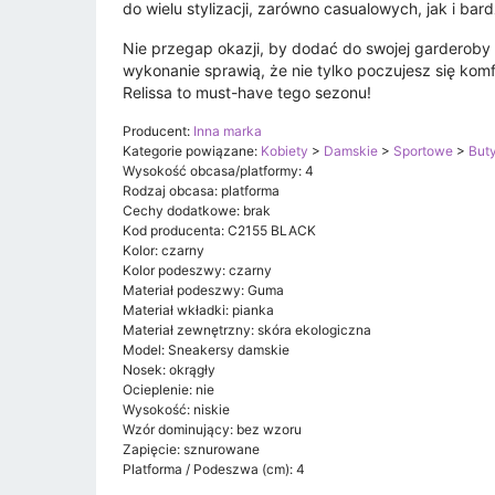
do wielu stylizacji, zarówno casualowych, jak i bard
Nie przegap okazji, by dodać do swojej garderoby 
wykonanie sprawią, że nie tylko poczujesz się kom
Relissa to must-have tego sezonu!
Producent:
Inna marka
Kategorie powiązane:
Kobiety
>
Damskie
>
Sportowe
>
But
Wysokość obcasa/platformy: 4
Rodzaj obcasa: platforma
Cechy dodatkowe: brak
Kod producenta: C2155 BLACK
Kolor: czarny
Kolor podeszwy: czarny
Materiał podeszwy: Guma
Materiał wkładki: pianka
Materiał zewnętrzny: skóra ekologiczna
Model: Sneakersy damskie
Nosek: okrągły
Ocieplenie: nie
Wysokość: niskie
Wzór dominujący: bez wzoru
Zapięcie: sznurowane
Platforma / Podeszwa (cm): 4