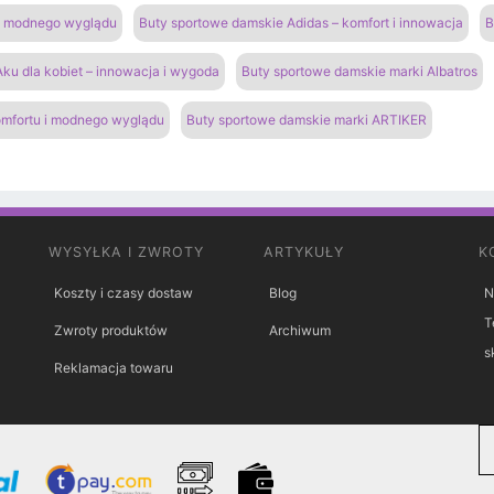
 i modnego wyglądu
Buty sportowe damskie Adidas – komfort i innowacja
B
ku dla kobiet – innowacja i wygoda
Buty sportowe damskie marki Albatros
omfortu i modnego wyglądu
Buty sportowe damskie marki ARTIKER
WYSYŁKA I ZWROTY
ARTYKUŁY
K
Koszty i czasy dostaw
Blog
N
T
Zwroty produktów
Archiwum
s
Reklamacja towaru