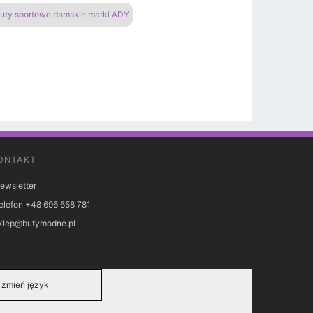
uty sportowe damskie marki ADY
ONTAKT
ewsletter
elefon +48 696 658 781
klep@butymodne.pl
zmień język