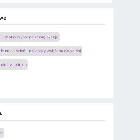
owe
– idealny wybór na każdą okazję
ie na co dzień – najlepszy wybór na ciepłe dni
omfort w jednym
du
et