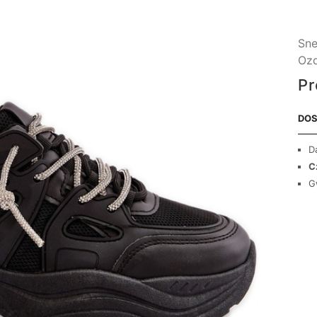
Sne
Ozd
Pr
DOS
D
C
G