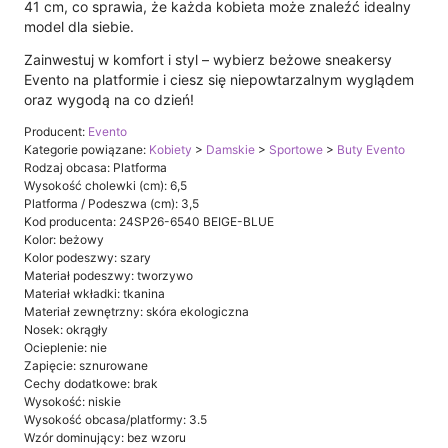
41 cm, co sprawia, że każda kobieta może znaleźć idealny
model dla siebie.
Zainwestuj w komfort i styl – wybierz beżowe sneakersy
Evento na platformie i ciesz się niepowtarzalnym wyglądem
oraz wygodą na co dzień!
Producent:
Evento
Kategorie powiązane:
Kobiety
>
Damskie
>
Sportowe
>
Buty Evento
Rodzaj obcasa: Platforma
Wysokość cholewki (cm): 6,5
Platforma / Podeszwa (cm): 3,5
Kod producenta: 24SP26-6540 BEIGE-BLUE
Kolor: beżowy
Kolor podeszwy: szary
Materiał podeszwy: tworzywo
Materiał wkładki: tkanina
Materiał zewnętrzny: skóra ekologiczna
Nosek: okrągły
Ocieplenie: nie
Zapięcie: sznurowane
Cechy dodatkowe: brak
Wysokość: niskie
Wysokość obcasa/platformy: 3.5
Wzór dominujący: bez wzoru