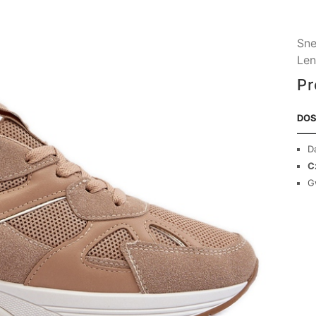
Sne
Len
Pr
DOS
D
C
G