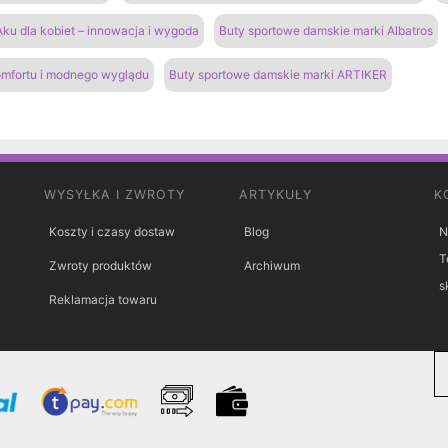
ku dla kobiet – innowacja i wygoda
Buty sportowe damskie marki Albatros
omfortu i modnego wyglądu
Buty sportowe damskie marki ARTIKER
WYSYŁKA I ZWROTY
ARTYKUŁY
K
Koszty i czasy dostaw
Blog
N
T
Zwroty produktów
Archiwum
s
Reklamacja towaru