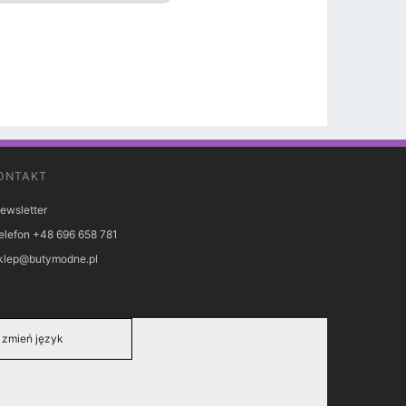
ONTAKT
ewsletter
elefon +48 696 658 781
klep@butymodne.pl
zmień język