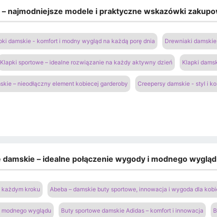
e – najmodniejsze modele i praktyczne wskazówki zakup
pki damskie - komfort i modny wygląd na każdą porę dnia
Drewniaki damskie 
Klapki sportowe – idealne rozwiązanie na każdy aktywny dzień
Klapki damsk
kie – nieodłączny element kobiecej garderoby
Creepersy damskie - styl i k
e damskie – idealne połączenie wygody i modnego wyglą
na każdym kroku
Abeba – damskie buty sportowe, innowacja i wygoda dla kobi
 i modnego wyglądu
Buty sportowe damskie Adidas – komfort i innowacja
B