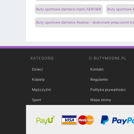
Buty sportowe damskie marki AEROBIE
Buty sportowe A
Buty sportowe damskie Aloeloe – doskonałe połączenie k
KATEGORIE
O BUTYMODNE.PL
Dzieci
Kontakt
Kobiety
Regulamin
Mężczyźni
Polityka prywatności
Sport
Mapa strony