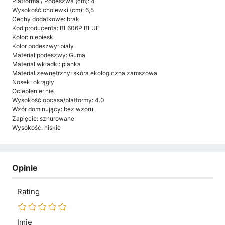
Platforma / Podeszwa (cm): 4
Wysokość cholewki (cm): 6,5
Cechy dodatkowe: brak
Kod producenta: BL606P BLUE
Kolor: niebieski
Kolor podeszwy: biały
Materiał podeszwy: Guma
Materiał wkładki: pianka
Materiał zewnętrzny: skóra ekologiczna zamszowa
Nosek: okrągły
Ocieplenie: nie
Wysokość obcasa/platformy: 4.0
Wzór dominujący: bez wzoru
Zapięcie: sznurowane
Wysokość: niskie
Opinie
Rating
Imię