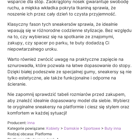
wsparcie dla stóp. Zaokrąglony nosek gwarantuje swobodę
ruchu, a miękka wkładka pokryta tkaniną sprawia, że
noszenie ich przez cały dzień to czysta przyjemność.
Klasyczny fason tych sneakersów sprawia, że idealnie
wpasują się w różnorodne codzienne stylizacje. Bez względu
na to, czy wybierasz się na spotkanie ze znajomymi,
zakupy, czy spacer po parku, te buty dodadzą Ci
niepowtarzalnego uroku.
Warto również zwrócić uwagę na praktyczne zapięcie na
sznurowadła, które pozwala na łatwe dopasowanie do stopy.
Dzięki białej podeszwie ze specjalnej gumy, sneakersy są nie
tylko estetyczne, ale także funkcjonalne i odporne na
ścieranie.
Nie zapomnij sprawdzić tabeli rozmiarów przed zakupem,
aby znaleźć idealnie dopasowany model dla siebie. Wybierz
te oryginalne sneakersy na platformie i ciesz się stylem oraz
komfortem w każdej sytuacji!
Producent:
inna
Kategorie powiązane:
Kobiety
>
Damskie
>
Sportowe
>
Buty inna
Rodzaj obcasa: Platforma